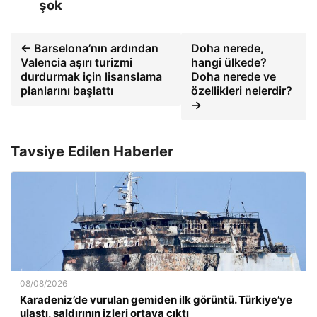
şok
← Barselona’nın ardından
Doha nerede,
Valencia aşırı turizmi
hangi ülkede?
durdurmak için lisanslama
Doha nerede ve
planlarını başlattı
özellikleri nelerdir?
→
Tavsiye Edilen Haberler
08/08/2026
Karadeniz’de vurulan gemiden ilk görüntü. Türkiye’ye
ulaştı, saldırının izleri ortaya çıktı