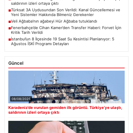
saldırının izleri ortaya çıktı
Türksat 3A Uydusundan Son Verildi: Kanal Güncellemesi ve
■
Yeni Sistemler Hakkında Bilmeniz Gerekenler
Veli Ağbaba’nın ağabeyi Hür Ağbaba tutuklandı
■
Fenerbahçe’de Cihan Kamer’den Transfer Haberi: Forvet İçin
■
Kritik Tarih Verildi
İstanbul’un 8 İlçesinde 19 Saat Su Kesintisi Planlanıyor: 5
■
Ağustos İSKİ Programı Detayları
Güncel
08/08/2026
Karadeniz’de vurulan gemiden ilk görüntü. Türkiye’ye ulaştı,
saldırının izleri ortaya çıktı