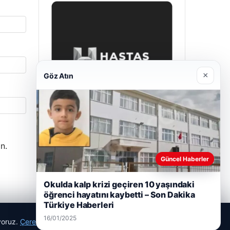
×
Göz Atın
Enes Kaplan Avukatlık Bürosu
n.
28/04/2026
Güncel Haberler
Okulda kalp krizi geçiren 10 yaşındaki
öğrenci hayatını kaybetti – Son Dakika
Türkiye Haberleri
16/01/2025
ıyoruz.
Çerez Politikamız
Reddet
Kabul Et