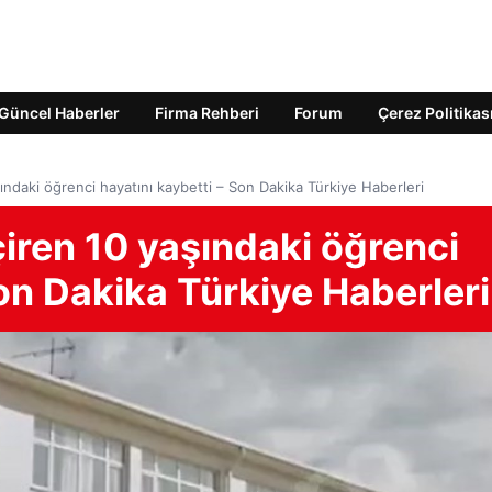
Güncel Haberler
Firma Rehberi
Forum
Çerez Politikas
şındaki öğrenci hayatını kaybetti – Son Dakika Türkiye Haberleri
çiren 10 yaşındaki öğrenci
Son Dakika Türkiye Haberleri