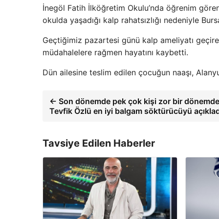
İnegöl Fatih İlköğretim Okulu’nda öğrenim gören
okulda yaşadığı kalp rahatsızlığı nedeniyle Burs
Geçtiğimiz pazartesi günü kalp ameliyatı geçir
müdahalelere rağmen hayatını kaybetti.
Dün ailesine teslim edilen çocuğun naaşı, Alanyu
← Son dönemde pek çok kişi zor bir dönemden
Tevfik Özlü en iyi balgam söktürücüyü açıklad
Tavsiye Edilen Haberler