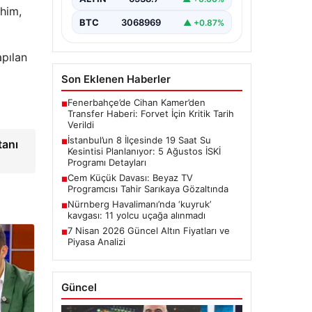
onarım çalışmaları kapsamında…
ahim,
BTC
3068969
▲ +0.87%
apılan
Son Eklenen Haberler
Fenerbahçe’de Cihan Kamer’den
■
Transfer Haberi: Forvet İçin Kritik Tarih
Verildi
İstanbul’un 8 İlçesinde 19 Saat Su
tanı
■
Kesintisi Planlanıyor: 5 Ağustos İSKİ
Programı Detayları
Cem Küçük Davası: Beyaz TV
■
Programcısı Tahir Sarıkaya Gözaltında
Nürnberg Havalimanı’nda ‘kuyruk’
■
kavgası: 11 yolcu uçağa alınmadı
7 Nisan 2026 Güncel Altın Fiyatları ve
■
Piyasa Analizi
Güncel