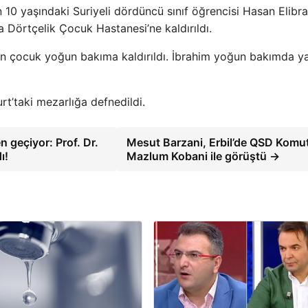
 10 yaşındaki Suriyeli dördüncü sınıf öğrencisi Hasan Elibr
a Dörtçelik Çocuk Hastanesi’ne kaldırıldı.
en çocuk yoğun bakıma kaldırıldı. İbrahim yoğun bakımda y
rt’taki mezarlığa defnedildi.
 geçiyor: Prof. Dr.
Mesut Barzani, Erbil’de QSD Komu
ı!
Mazlum Kobani ile görüştü →