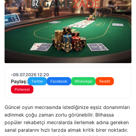
•
09.07.2026 12:20
Paylaş:
Twitter
Facebook
WhatsApp
Reddit
Pinterest
Güncel oyun mecrasında istediğinize eşsiz donanımları
edinmek çoğu zaman zorlu görünebilir. Bilhassa
popüler rekabetçi mecralarda ilerlemek adına gereken
sanal paralarını hızlı tarzda almak kritik birer noktadır.