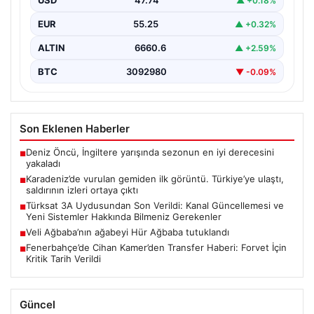
USD
47.74
▲ +0.18%
{ “title”: “Karadeniz’de Vurulan NADEZHDA Gemisinin İlk
Görüntüleri ve Saldırının İzleri”, “content”: “
EUR
55.25
▲ +0.32%
Karadeniz’de…
ALTIN
6660.6
▲ +2.59%
BTC
3092980
▼ -0.09%
Son Eklenen Haberler
Deniz Öncü, İngiltere yarışında sezonun en iyi derecesini
■
yakaladı
Karadeniz’de vurulan gemiden ilk görüntü. Türkiye’ye ulaştı,
■
saldırının izleri ortaya çıktı
Türksat 3A Uydusundan Son Verildi: Kanal Güncellemesi ve
■
Yeni Sistemler Hakkında Bilmeniz Gerekenler
Veli Ağbaba’nın ağabeyi Hür Ağbaba tutuklandı
■
Fenerbahçe’de Cihan Kamer’den Transfer Haberi: Forvet İçin
■
Kritik Tarih Verildi
Güncel