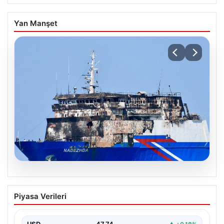
Yan Manşet
08.08.2026
Karadeniz’de vurulan gemiden ilk
Piyasa Verileri
görüntü. Türkiye’ye ulaştı, saldırının
izleri ortaya çıktı