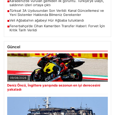
Karadeniz’de vurulan gemiden ilk görüntü. Türkiye’ye ulaştı,
■
saldırının izleri ortaya çıktı
Türksat 3A Uydusundan Son Verildi: Kanal Güncellemesi ve
■
Yeni Sistemler Hakkında Bilmeniz Gerekenler
Veli Ağbaba’nın ağabeyi Hür Ağbaba tutuklandı
■
Fenerbahçe’de Cihan Kamer’den Transfer Haberi: Forvet İçin
■
Kritik Tarih Verildi
Güncel
09/08/2026
Deniz Öncü, İngiltere yarışında sezonun en iyi derecesini
yakaladı