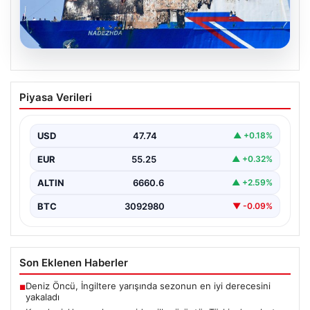
08.08.2026
Karadeniz’de vurulan gemiden ilk
Piyasa Verileri
görüntü. Türkiye’ye ulaştı, saldırının
izleri ortaya çıktı
USD
47.74
▲ +0.18%
{ “title”: “Karadeniz’de Vurulan NADEZHDA Gemisinin İlk
Görüntüleri ve Saldırının İzleri”, “content”: “
EUR
55.25
▲ +0.32%
Karadeniz’de…
ALTIN
6660.6
▲ +2.59%
BTC
3092980
▼ -0.09%
Son Eklenen Haberler
Deniz Öncü, İngiltere yarışında sezonun en iyi derecesini
■
yakaladı