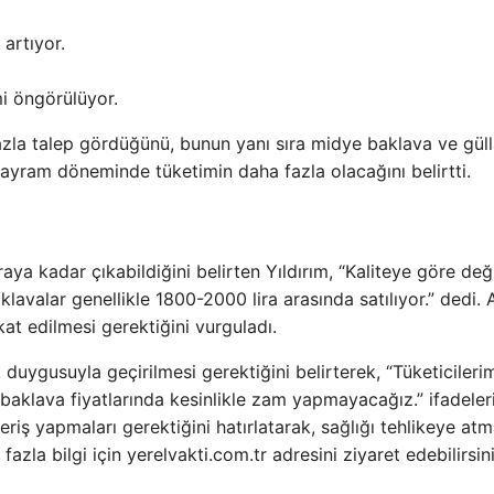
 artıyor.
i öngörülüyor.
azla talep gördüğünü, bunun yanı sıra midye baklava ve güll
bayram döneminde tüketimin daha fazla olacağını belirtti.
raya kadar çıkabildiğini belirten Yıldırım, “Kaliteye göre deği
klavalar genellikle 1800-2000 lira arasında satılıyor.” dedi. 
kat edilmesi gerektiğini vurguladı.
duygusuyla geçirilmesi gerektiğini belirterek, “Tüketicileri
klava fiyatlarında kesinlikle zam yapmayacağız.” ifadeleri
şveriş yapmaları gerektiğini hatırlatarak, sağlığı tehlikeye a
fazla bilgi için yerelvakti.com.tr adresini ziyaret edebilirsini