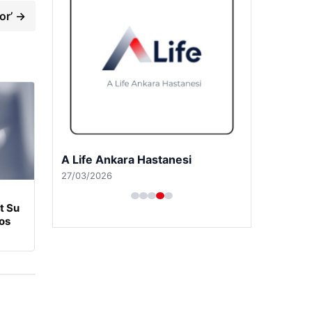
or’ →
A Life Ankara Hastanesi
27/03/2026
t Su
tos