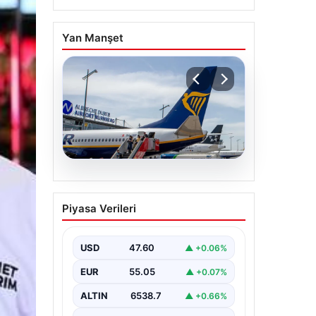
Yan Manşet
03.08.2026
Nürnberg
Piyasa Verileri
Havalimanı’nda ‘kuyruk’
kavgası: 11 yolcu uçağa
alınmadı
USD
47.60
▲ +0.06%
EUR
55.05
▲ +0.07%
ALTIN
6538.7
▲ +0.66%