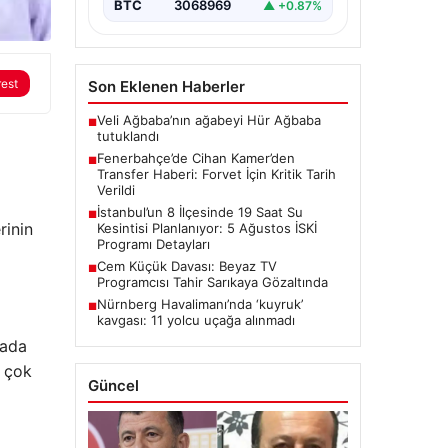
BTC
3068969
▲ +0.87%
rest
Son Eklenen Haberler
Veli Ağbaba’nın ağabeyi Hür Ağbaba
■
tutuklandı
Fenerbahçe’de Cihan Kamer’den
■
Transfer Haberi: Forvet İçin Kritik Tarih
Verildi
İstanbul’un 8 İlçesinde 19 Saat Su
■
rinin
Kesintisi Planlanıyor: 5 Ağustos İSKİ
Programı Detayları
Cem Küçük Davası: Beyaz TV
■
Programcısı Tahir Sarıkaya Gözaltında
Nürnberg Havalimanı’nda ‘kuyruk’
■
kavgası: 11 yolcu uçağa alınmadı
rada
n çok
Güncel