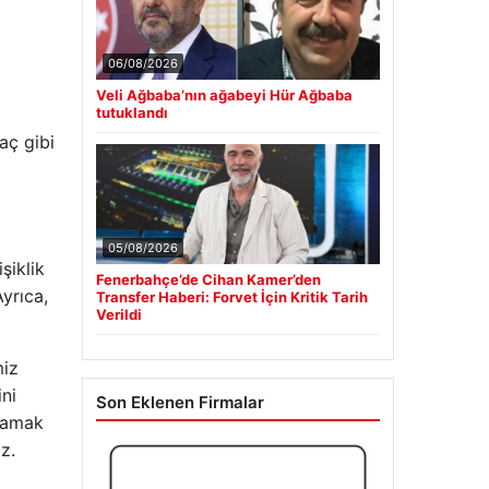
06/08/2026
Veli Ağbaba’nın ağabeyi Hür Ağbaba
tutuklandı
aç gibi
05/08/2026
şiklik
Fenerbahçe’de Cihan Kamer’den
Ayrıca,
Transfer Haberi: Forvet İçin Kritik Tarih
Verildi
miz
ni
Son Eklenen Firmalar
tmamak
z.