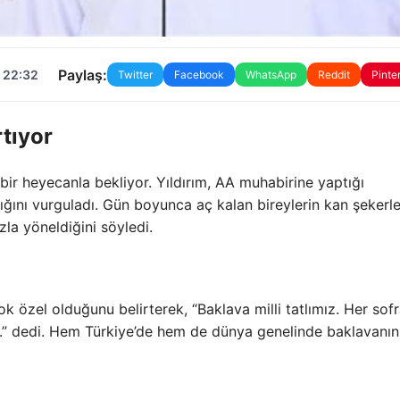
Paylaş:
 22:32
Twitter
Facebook
WhatsApp
Reddit
Pinte
tıyor
 bir heyecanla bekliyor. Yıldırım, AA muhabirine yaptığı
ığını vurguladı. Gün boyunca aç kalan bireylerin kan şekerle
zla yöneldiğini söyledi.
ok özel olduğunu belirterek, “Baklava milli tatlımız. Her sof
iyor.” dedi. Hem Türkiye’de hem de dünya genelinde baklavanı