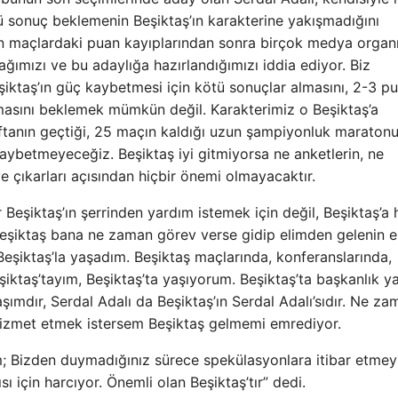
ötü sonuç beklemenin Beşiktaş’ın karakterine yakışmadığını
son maçlardaki puan kayıplarından sonra birçok medya organı
ımızı ve bu adaylığa hazırlandığımızı iddia ediyor. Biz
eşiktaş’ın güç kaybetmesi için kötü sonuçlar almasını, 2-3 p
amasını beklemek mümkün değil. Karakterimiz o Beşiktaş’a
tanın geçtiği, 25 maçın kaldığı uzun şampiyonluk maraton
aybetmeyeceğiz. Beşiktaş iyi gitmiyorsa ne anketlerin, ne
ve çıkarları açısından hiçbir önemi olmayacaktır.
 Beşiktaş’ın şerrinden yardım istemek için değil, Beşiktaş’a
 Beşiktaş bana ne zaman görev verse gidip elimden gelenin 
eşiktaş’la yaşadım. Beşiktaş maçlarında, konferanslarında,
ktaş’tayım, Beşiktaş’ta yaşıyorum. Beşiktaş’ta başkanlık ya
ımdır, Serdal Adalı da Beşiktaş’ın Serdal Adalı’sıdır. Ne za
hizmet etmek istersem Beşiktaş gelmemi emrediyor.
; Bizden duymadığınız sürece spekülasyonlara itibar etmey
sı için harcıyor. Önemli olan Beşiktaş’tır” dedi.