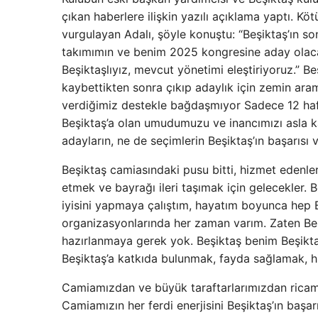
çıkan haberlere ilişkin yazılı açıklama yaptı. K
vurgulayan Adalı, şöyle konuştu: “Beşiktaş’ın 
takımımın ve benim 2025 kongresine aday olacağ
Beşiktaşlıyız, mevcut yönetimi eleştiriyoruz.” B
kaybettikten sonra çıkıp adaylık için zemin ar
verdiğimiz destekle bağdaşmıyor Sadece 12 haf
Beşiktaş’a olan umudumuzu ve inancımızı asla k
adayların, ne de seçimlerin Beşiktaş’ın başarısı 
Beşiktaş camiasındaki pusu bitti, hizmet edenler
etmek ve bayrağı ileri taşımak için gelecekler.
iyisini yapmaya çalıştım, hayatım boyunca hep B
organizasyonlarında her zaman varım. Zaten Beşi
hazırlanmaya gerek yok. Beşiktaş benim Beşiktaş
Beşiktaş’a katkıda bulunmak, fayda sağlamak, 
Camiamızdan ve büyük taraftarlarımızdan ricam
Camiamızın her ferdi enerjisini Beşiktaş’ın başarı