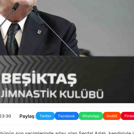
Paylaş:
 23:30
Twitter
Facebook
WhatsApp
Reddit
Pinte
ünün son seçimlerinde aday olan Serdal Adalı, kendisiyle il