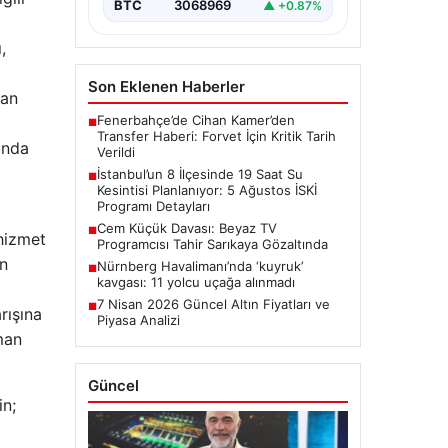
BTC
3068969
▲ +0.87%
,
Son Eklenen Haberler
uan
Fenerbahçe’de Cihan Kamer’den
■
Transfer Haberi: Forvet İçin Kritik Tarih
unda
Verildi
İstanbul’un 8 İlçesinde 19 Saat Su
■
Kesintisi Planlanıyor: 5 Ağustos İSKİ
Programı Detayları
Cem Küçük Davası: Beyaz TV
■
 hizmet
Programcısı Tahir Sarıkaya Gözaltında
en
Nürnberg Havalimanı’nda ‘kuyruk’
■
kavgası: 11 yolcu uçağa alınmadı
7 Nisan 2026 Güncel Altın Fiyatları ve
■
rışına
Piyasa Analizi
man
Güncel
in;