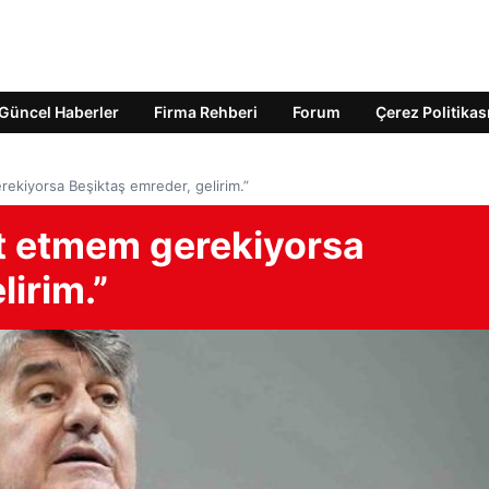
Güncel Haberler
Firma Rehberi
Forum
Çerez Politikas
rekiyorsa Beşiktaş emreder, gelirim.”
et etmem gerekiyorsa
lirim.”