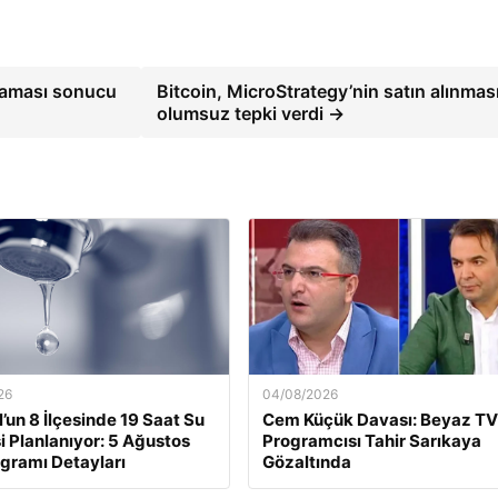
alaması sonucu
Bitcoin, MicroStrategy’nin satın alınmas
olumsuz tepki verdi →
26
04/08/2026
l’un 8 İlçesinde 19 Saat Su
Cem Küçük Davası: Beyaz TV
si Planlanıyor: 5 Ağustos
Programcısı Tahir Sarıkaya
ogramı Detayları
Gözaltında