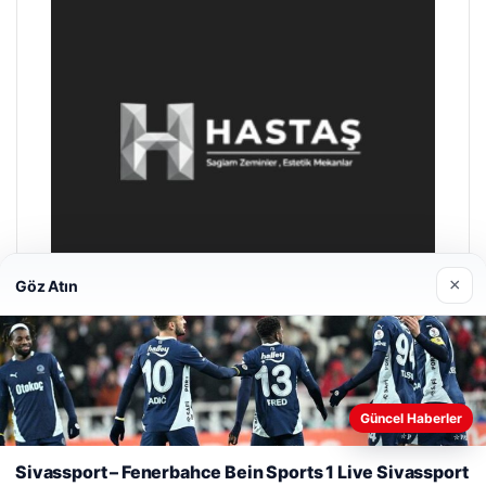
×
Göz Atın
Enes Kaplan Avukatlık Bürosu
28/04/2026
Güncel Haberler
Sivassport – Fenerbahce Bein Sports 1 Live Sivassport