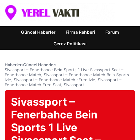
Güncel Haberler
Firma Rehberi
Forum
Çerez Politikası
Haberler
›
Güncel Haberler
›
Sivassport – Fenerbahce Bein Sports 1 Live Sivassport Saat –
Fenerbahce Match, Sivassport – Fenerbahce Match Bein Sports
Izle, Sivassport – Fenerbahce Match -Free Izle, Sivassport –
Fenerbahce Match Free Saat, Sivassport
Sivassport –
Fenerbahce Bein
Sports 1 Live