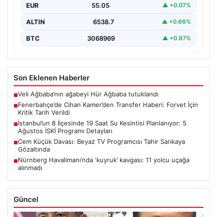
EUR
55.05
▲ +0.07%
gerçekleşen Sturm Graz…
ALTIN
6538.7
▲ +0.66%
BTC
3068969
▲ +0.87%
Son Eklenen Haberler
Veli Ağbaba’nın ağabeyi Hür Ağbaba tutuklandı
■
Fenerbahçe’de Cihan Kamer’den Transfer Haberi: Forvet İçin
■
Kritik Tarih Verildi
İstanbul’un 8 İlçesinde 19 Saat Su Kesintisi Planlanıyor: 5
■
Ağustos İSKİ Programı Detayları
Cem Küçük Davası: Beyaz TV Programcısı Tahir Sarıkaya
■
Gözaltında
Nürnberg Havalimanı’nda ‘kuyruk’ kavgası: 11 yolcu uçağa
■
alınmadı
Güncel