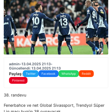
admin
•
13.04.2025 21:13
•
Güncellendi: 13.04.2025 21:13
Paylaş:
Twitter
Facebook
WhatsApp
Reddit
Pinterest
38. randevu
Fenerbahce ve net Global Sivassport, Trendyol Süper
Lig maçı bugün 38 oynayacak.