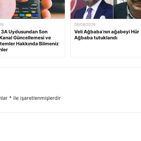
26
06/08/2026
t 3A Uydusundan Son
Veli Ağbaba’nın ağabeyi Hür
: Kanal Güncellemesi ve
Ağbaba tutuklandı
stemler Hakkında Bilmeniz
nler
nlar
*
ile işaretlenmişlerdir