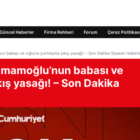
Güncel Haberler
Firma Rehberi
Forum
Çerez Politikas
 babası ve oğluna yurtdışına çıkış yasağı! – Son Dakika Siyaset Haberl
İmamoğlu’nun babası ve
kış yasağı! – Son Dakika