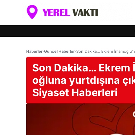
Haberler
›
Güncel Haberler
›
Son Dakika… Ekrem İmamoğlu’nun
Son Dakika… Ekrem 
oğluna yurtdışına çı
Siyaset Haberleri