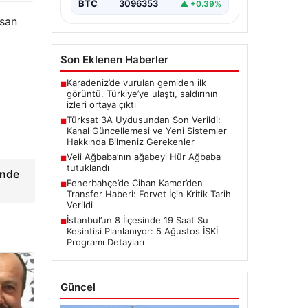
BTC
3096353
▲ +0.39%
asan
Son Eklenen Haberler
Karadeniz’de vurulan gemiden ilk
■
görüntü. Türkiye’ye ulaştı, saldırının
izleri ortaya çıktı
Türksat 3A Uydusundan Son Verildi:
■
Kanal Güncellemesi ve Yeni Sistemler
Hakkında Bilmeniz Gerekenler
Veli Ağbaba’nın ağabeyi Hür Ağbaba
■
tutuklandı
inde
Fenerbahçe’de Cihan Kamer’den
■
Transfer Haberi: Forvet İçin Kritik Tarih
Verildi
İstanbul’un 8 İlçesinde 19 Saat Su
■
Kesintisi Planlanıyor: 5 Ağustos İSKİ
Programı Detayları
Güncel