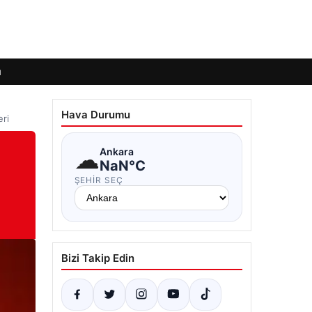
ı
Hava Durumu
eri
☁
Ankara
NaN°C
ŞEHIR SEÇ
Bizi Takip Edin