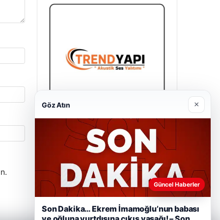
×
Göz Atın
Trend Yapı Akustik
18/04/2026
n.
Güncel Haberler
Son Dakika… Ekrem İmamoğlu’nun babası
ve oğluna yurtdışına çıkış yasağı! – Son