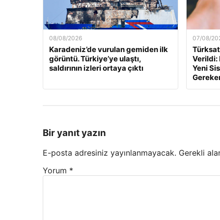
08/08/2026
07/08/20
Karadeniz’de vurulan gemiden ilk
Türksa
görüntü. Türkiye’ye ulaştı,
Verildi
saldırının izleri ortaya çıktı
Yeni Si
Gereke
Bir yanıt yazın
E-posta adresiniz yayınlanmayacak.
Gerekli ala
Yorum
*