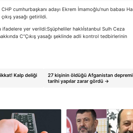
 ve CHP cumhurbaşkanı adayı Ekrem İmamoğlu’nun babası H
ıkış yasağı getirildi.
ifadelere yer verildi:
S
şüpheliler haklı
İstanbul Sulh Ceza
 hakkında
C
“Çıkış yasağı şeklinde adli kontrol tedbirlerinin
kkat! Kalp deliği
27 kişinin öldüğü Afganistan deprem
tarihi yapılar zarar gördü →