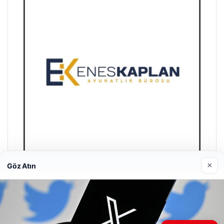
×
Göz Atın
Enes Kaplan Avukatlık Bürosu
28/04/2026