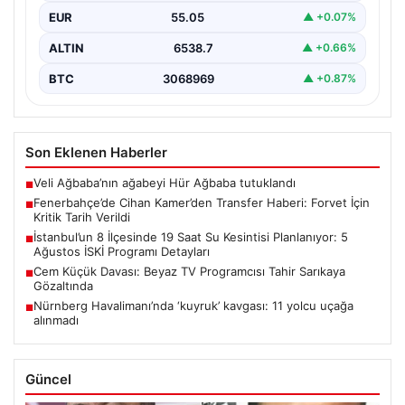
isimlerinden biri olan Cihan Kamer, geçtiğimiz günlerde
EUR
55.05
▲ +0.07%
gerçekleşen Sturm Graz…
ALTIN
6538.7
▲ +0.66%
BTC
3068969
▲ +0.87%
Son Eklenen Haberler
Veli Ağbaba’nın ağabeyi Hür Ağbaba tutuklandı
■
Fenerbahçe’de Cihan Kamer’den Transfer Haberi: Forvet İçin
■
Kritik Tarih Verildi
İstanbul’un 8 İlçesinde 19 Saat Su Kesintisi Planlanıyor: 5
■
Ağustos İSKİ Programı Detayları
Cem Küçük Davası: Beyaz TV Programcısı Tahir Sarıkaya
■
Gözaltında
Nürnberg Havalimanı’nda ‘kuyruk’ kavgası: 11 yolcu uçağa
■
alınmadı
Güncel