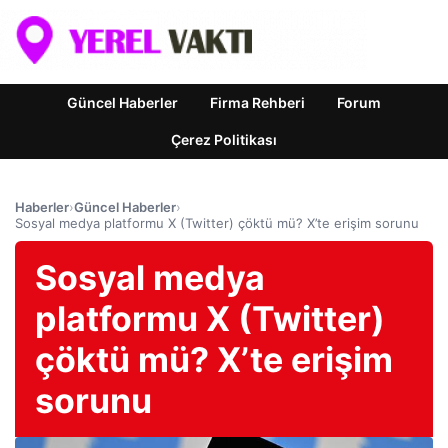
Güncel Haberler
Firma Rehberi
Forum
Çerez Politikası
Haberler
›
Güncel Haberler
›
Sosyal medya platformu X (Twitter) çöktü mü? X’te erişim sorunu
Sosyal medya
platformu X (Twitter)
çöktü mü? X’te erişim
sorunu