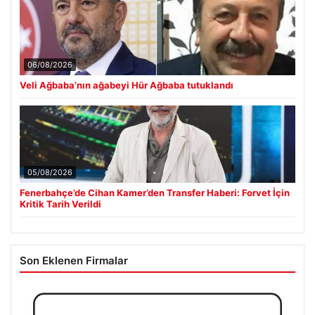
06/08/2026
Veli Ağbaba’nın ağabeyi Hür Ağbaba tutuklandı
05/08/2026
Fenerbahçe’de Cihan Kamer’den Transfer Haberi: Forvet İçin
Kritik Tarih Verildi
Son Eklenen Firmalar