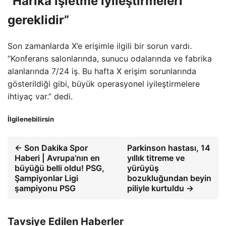
“Harika işletme iyileştirmeleri
gereklidir”
Son zamanlarda X’e erişimle ilgili bir sorun vardı.
“Konferans salonlarında, sunucu odalarında ve fabrika
alanlarında 7/24 iş. Bu hafta X erişim sorunlarında
gösterildiği gibi, büyük operasyonel iyileştirmelere
ihtiyaç var.” dedi.
İlgilenebilirsin
← Son Dakika Spor
Parkinson hastası, 14
Haberi | Avrupa’nın en
yıllık titreme ve
büyüğü belli oldu! PSG,
yürüyüş
Şampiyonlar Ligi
bozukluğundan beyin
şampiyonu PSG
piliyle kurtuldu →
Tavsiye Edilen Haberler