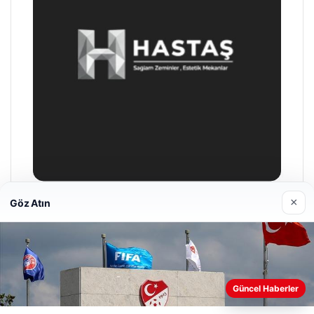
×
Göz Atın
Enes Kaplan Avukatlık Bürosu
28/04/2026
Web sitemizi nasıl kullandığınızı daha iyi anlayabilmek,
Güncel Haberler
deneyiminizi kişiselleştirmek ve geliştirmek amacıyla çerezler
kullanıyoruz.
Çerez Politikamız