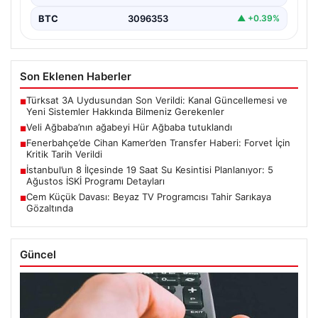
BTC
3096353
▲ +0.39%
Son Eklenen Haberler
Türksat 3A Uydusundan Son Verildi: Kanal Güncellemesi ve
■
Yeni Sistemler Hakkında Bilmeniz Gerekenler
Veli Ağbaba’nın ağabeyi Hür Ağbaba tutuklandı
■
Fenerbahçe’de Cihan Kamer’den Transfer Haberi: Forvet İçin
■
Kritik Tarih Verildi
İstanbul’un 8 İlçesinde 19 Saat Su Kesintisi Planlanıyor: 5
■
Ağustos İSKİ Programı Detayları
Cem Küçük Davası: Beyaz TV Programcısı Tahir Sarıkaya
■
Gözaltında
Güncel