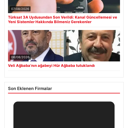
07/08/2026
Türksat 3A Uydusundan Son Verildi: Kanal Güncellemesi ve
Yeni Sistemler Hakkında Bilmeniz Gerekenler
06/08/2026
Veli Ağbaba’nın ağabeyi Hür Ağbaba tutuklandı
Son Eklenen Firmalar