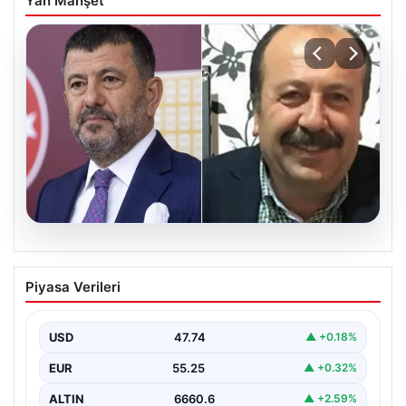
Yan Manşet
06.08.2026
Veli Ağbaba’nın ağabeyi Hür Ağbaba
Piyasa Verileri
tutuklandı
USD
47.74
▲ +0.18%
EUR
55.25
▲ +0.32%
ALTIN
6660.6
▲ +2.59%