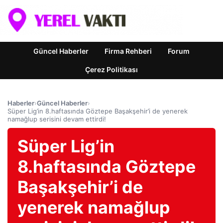
Güncel Haberler
Firma Rehberi
Forum
Çerez Politikası
Haberler
›
Güncel Haberler
›
Süper Lig’in 8.haftasında Göztepe Başakşehir’i de yenerek
namağlup serisini devam ettirdi!
Süper Lig’in
8.haftasında Göztepe
Başakşehir’i de
yenerek namağlup