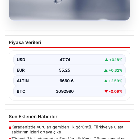
04.08.2026
Cem Küçük Davası: Beyaz TV
Piyasa Verileri
Programcısı Tahir Sarıkaya Gözaltında
Son dönemde kamuoyunun gündeminde yer alan Cem
Küçük soruşturması kapsamında, medya sektöründe
USD
47.74
▲ +0.18%
tanınan isimlerden…
EUR
55.25
▲ +0.32%
ALTIN
6660.6
▲ +2.59%
BTC
3092980
▼ -0.09%
Son Eklenen Haberler
Karadeniz’de vurulan gemiden ilk görüntü. Türkiye’ye ulaştı,
■
saldırının izleri ortaya çıktı
Türksat 3A Uydusundan Son Verildi: Kanal Güncellemesi ve
■
Yeni Sistemler Hakkında Bilmeniz Gerekenler
Veli Ağbaba’nın ağabeyi Hür Ağbaba tutuklandı
■