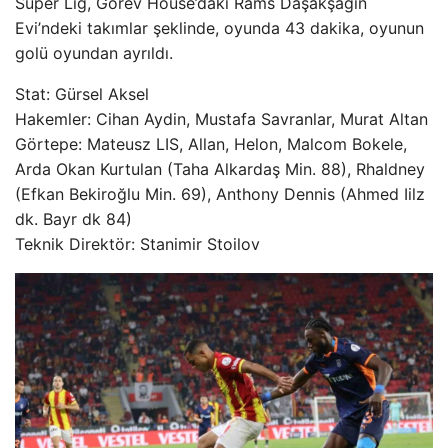
Süper Lig, Görev House’daki Rams Daşakşağın
Evi’ndeki takımlar şeklinde, oyunda 43 dakika, oyunun
golü oyundan ayrıldı.
Stat: Gürsel Aksel
Hakemler: Cihan Aydin, Mustafa Savranlar, Murat Altan
Görtepe: Mateusz LIS, Allan, Helon, Malcom Bokele,
Arda Okan Kurtulan (Taha Alkardaş Min. 88), Rhaldney
(Efkan Bekiroğlu Min. 69), Anthony Dennis (Ahmed Iilz
dk. Bayr dk 84)
Teknik Direktör: Stanimir Stoilov