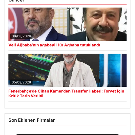
06/08/2026
Veli Ağbaba’nın ağabeyi Hür Ağbaba tutuklandı
05/08/2026
Fenerbahçe’de Cihan Kamer’den Transfer Haberi: Forvet İçin
Kritik Tarih Verildi
Son Eklenen Firmalar