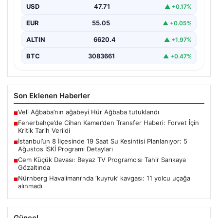
USD
47.71
▲ +0.17%
Fenerbahçe’nin futbol şubelerinden sorumlu
isimlerinden biri olan Cihan Kamer, geçtiğimiz günlerde
EUR
55.05
▲ +0.05%
gerçekleşen Sturm Graz…
ALTIN
6620.4
▲ +1.97%
BTC
3083661
▲ +0.47%
Son Eklenen Haberler
Veli Ağbaba’nın ağabeyi Hür Ağbaba tutuklandı
■
Fenerbahçe’de Cihan Kamer’den Transfer Haberi: Forvet İçin
■
Kritik Tarih Verildi
İstanbul’un 8 İlçesinde 19 Saat Su Kesintisi Planlanıyor: 5
■
Ağustos İSKİ Programı Detayları
Cem Küçük Davası: Beyaz TV Programcısı Tahir Sarıkaya
■
Gözaltında
Nürnberg Havalimanı’nda ‘kuyruk’ kavgası: 11 yolcu uçağa
■
alınmadı
Güncel