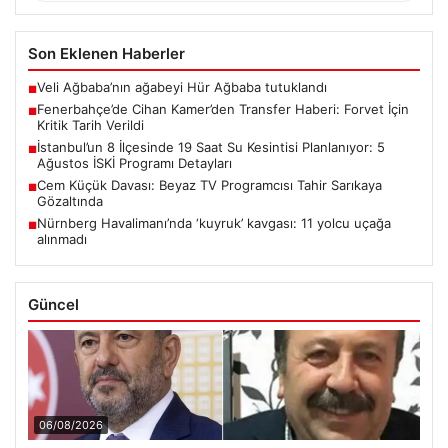
Son Eklenen Haberler
Veli Ağbaba’nın ağabeyi Hür Ağbaba tutuklandı
■
Fenerbahçe’de Cihan Kamer’den Transfer Haberi: Forvet İçin
■
Kritik Tarih Verildi
İstanbul’un 8 İlçesinde 19 Saat Su Kesintisi Planlanıyor: 5
■
Ağustos İSKİ Programı Detayları
Cem Küçük Davası: Beyaz TV Programcısı Tahir Sarıkaya
■
Gözaltında
Nürnberg Havalimanı’nda ‘kuyruk’ kavgası: 11 yolcu uçağa
■
alınmadı
Güncel
06/08/2026