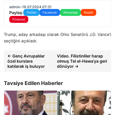
admin
•
16.07.2024 07:31
Paylaş:
Twitter
Facebook
WhatsApp
Reddit
Pinterest
Trump, aday arkadaşı olarak Ohio Senatörü J.D. Vance’i
seçtiğini açıkladı.
← Genç Avrupalılar
Video. Filistinliler harap
özel kurslara
olmuş Tel el-Hawa’ya geri
katılarak iş buluyor
dönüyor →
Tavsiye Edilen Haberler