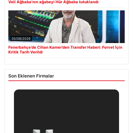
Veli Ağbaba’nın ağabeyi Hür Ağbaba tutuklandı
05/08/2026
Fenerbahçe’de Cihan Kamer’den Transfer Haberi: Forvet İçin
Kritik Tarih Verildi
Son Eklenen Firmalar