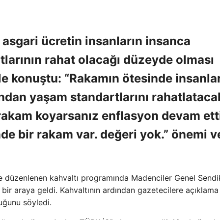
asgari ücretin insanların insanca
tlarının rahat olacağı düzeyde olması
yle konuştu: “Rakamın ötesinde insanla
ndan yaşam standartlarını rahatlatacak
r rakam koyarsanız enflasyon devam ett
nde bir rakam var. değeri yok.” önemi 
de düzenlenen kahvaltı programında Madenciler Genel Sendi
 bir araya geldi. Kahvaltının ardından gazetecilere açıklam
duğunu söyledi.