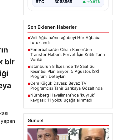
onarım çalışmaları kapsamında…
BTC
3068969
▲ +0.87%
Son Eklenen Haberler
Veli Ağbaba’nın ağabeyi Hür Ağbaba
■
rın
tutuklandı
Fenerbahçe’de Cihan Kamer’den
■
 bir
Transfer Haberi: Forvet İçin Kritik Tarih
Verildi
iği
İstanbul’un 8 İlçesinde 19 Saat Su
■
Kesintisi Planlanıyor: 5 Ağustos İSKİ
veya
Programı Detayları
Cem Küçük Davası: Beyaz TV
■
Programcısı Tahir Sarıkaya Gözaltında
Nürnberg Havalimanı’nda ‘kuyruk’
■
kavgası: 11 yolcu uçağa alınmadı
kası
a yapan
Güncel