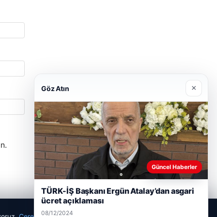
×
Göz Atın
n.
Güncel Haberler
TÜRK-İŞ Başkanı Ergün Atalay’dan asgari
ücret açıklaması
08/12/2024
ıyoruz.
Çerez Politikamız
Reddet
Kabul Et