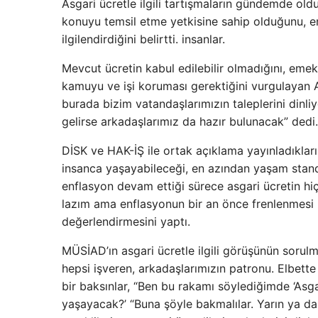
Asgari ücretle ilgili tartışmaların gündemde old
konuyu temsil etme yetkisine sahip olduğunu, en
ilgilendirdiğini belirtti. insanlar.
Mevcut ücretin kabul edilebilir olmadığını, emekl
kamuyu ve işi koruması gerektiğini vurgulayan At
burada bizim vatandaşlarımızın taleplerini dinl
gelirse arkadaşlarımız da hazır bulunacak” dedi.
DİSK ve HAK-İŞ ile ortak açıklama yayınladıklarını
insanca yaşayabileceği, en azından yaşam standa
enflasyon devam ettiği sürece asgari ücretin hi
lazım ama enflasyonun bir an önce frenlenmesi l
değerlendirmesini yaptı.
MÜSİAD’ın asgari ücretle ilgili görüşünün sorulm
hepsi işveren, arkadaşlarımızın patronu. Elbette
bir baksınlar, “Ben bu rakamı söylediğimde ‘Asga
yaşayacak?’ “Buna şöyle bakmalılar. Yarın ya da 