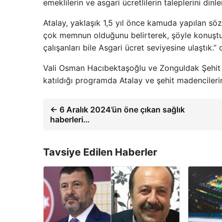
emeklilerin ve asgari ücretlilerin taleplerini dinle
Atalay, yaklaşık 1,5 yıl önce kamuda yapılan s
çok memnun olduğunu belirterek, şöyle konuştu:
çalışanları bile Asgari ücret seviyesine ulaştık.” 
Vali Osman Hacıbektaşoğlu ve Zonguldak Şehit M
katıldığı programda Atalay ve şehit madencilerin a
← 6 Aralık 2024’ün öne çıkan sağlık
haberleri…
Tavsiye Edilen Haberler