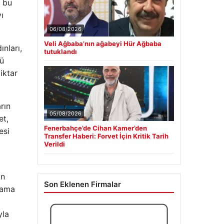
e bu
ı
06/08/2026
ınları,
Veli Ağbaba’nın ağabeyi Hür Ağbaba
kü
tutuklandı
iktar
rın
et,
05/08/2026
esi
Fenerbahçe’de Cihan Kamer’den
Transfer Haberi: Forvet İçin Kritik Tarih
Verildi
ın
. ama
Son Eklenen Firmalar
yla