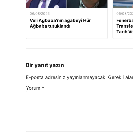
06/08/2026
05/08/20
Veli Ağbaba’nın ağabeyi Hür
Fenerb
Ağbaba tutuklandı
Transfer
Tarih Ve
Bir yanıt yazın
E-posta adresiniz yayınlanmayacak.
Gerekli ala
Yorum
*