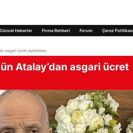
Güncel Haberler
Firma Rehberi
Forum
Çerez Politikas
n asgari ücret açıklaması
ün Atalay’dan asgari ücret