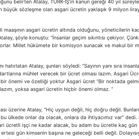
uğunu belirten Atalay, TÜRK-İŞ’in kanun gereği 40 yıl süreyl
 büyük sözleşme olan asgari ücretin yaklaşık 9 milyon liray
i maaşının asgari ücretin altında olduğunu, yöneticilerin kad
alay, şöyle konuştu: “İnsanlar geçim sıkıntısı çekiyor. Çün
iyorlar. Millet hükümete bir komisyon sunacak ve makul bir m
 hatırlatan Atalay, şunları söyledi: “Sayının yanı sıra insanla
rtlarına mühlet verecek bir ücret olması lazım. Asgari Ücr
çbir önemi ve özelliği yoktur Asgari ücret “Bir noktada gelm
azım, yoksa asgari ücretin hiçbir önemi olmaz. ”
ası üzerine Atalay, “Hiç uygun değil, hiç doğru değil. Bunlar
 bu ülkede onlar da olacak, onlara da ihtiyacımız var” dedi
ri ücretli işçi ne kadar alacak, bu adam bu ücretle kaç gün
ertesi gün kimsenin başına ne geleceği belli değil. Dolayısı