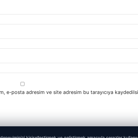
m, e-posta adresim ve site adresim bu tarayıcıya kaydedilsi
 deneyiminizi kişiselleştirmek ve geliştirmek amacıyla çerezler kullan