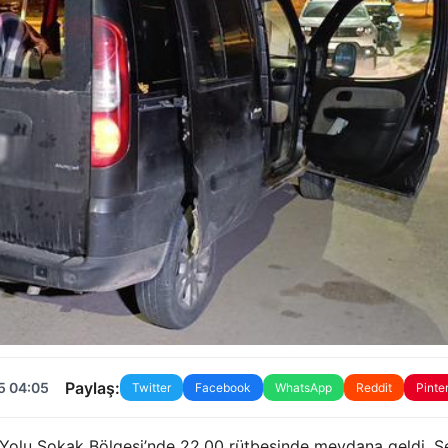
Paylaş:
5 04:05
Twitter
Facebook
WhatsApp
Reddit
Pinte
Yolu Sokak Bölgesi’nde 22.00 rütbesinde meydana geldi. S