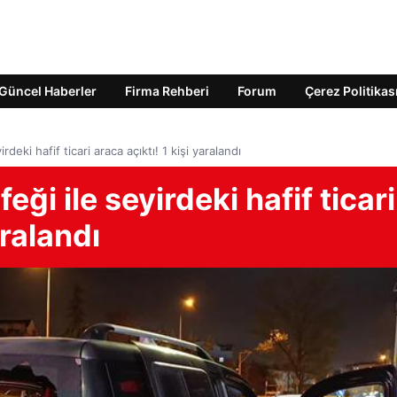
Güncel Haberler
Firma Rehberi
Forum
Çerez Politikas
deki hafif ticari araca açıktı! 1 kişi yaralandı
ği ile seyirdeki hafif ticari
aralandı