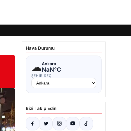
ı
Hava Durumu
☁
Ankara
NaN°C
ŞEHIR SEÇ
Bizi Takip Edin