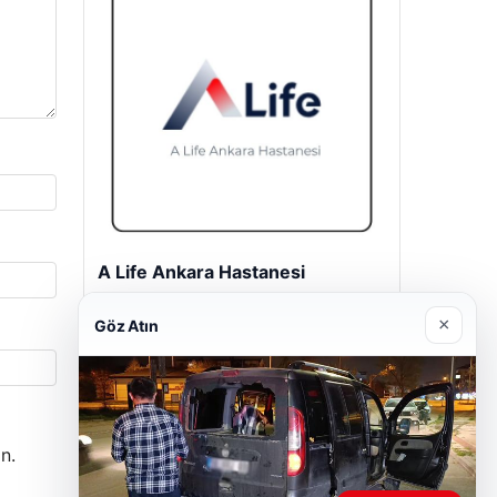
A Life Ankara Hastanesi
27/03/2026
×
Göz Atın
n.