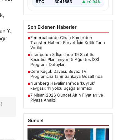
BTC
3041663
▲ +0.94%
k,
Son Eklenen Haberler
an Y.,
Fenerbahçe’de Cihan Kamer’den
ağır
■
Transfer Haberi: Forvet İçin Kritik Tarih
Verildi
İstanbul’un 8 İlçesinde 19 Saat Su
■
Kesintisi Planlanıyor: 5 Ağustos İSKİ
Programı Detayları
Cem Küçük Davası: Beyaz TV
■
Programcısı Tahir Sarıkaya Gözaltında
Nürnberg Havalimanı’nda ‘kuyruk’
■
kavgası: 11 yolcu uçağa alınmadı
7 Nisan 2026 Güncel Altın Fiyatları ve
■
Piyasa Analizi
!
Güncel