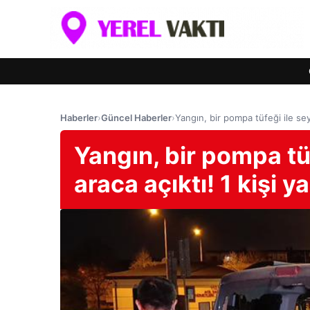
Haberler
›
Güncel Haberler
›
Yangın, bir pompa tüfeği ile seyir
Yangın, bir pompa tüfe
araca açıktı! 1 kişi y