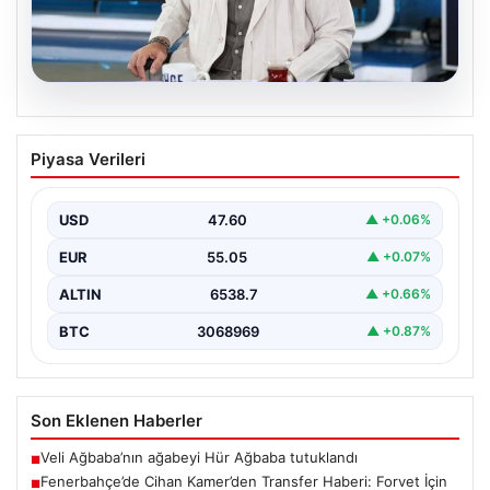
05.08.2026
Fenerbahçe’de Cihan Kamer’den
Piyasa Verileri
Transfer Haberi: Forvet İçin Kritik Tarih
Verildi
USD
47.60
▲ +0.06%
Fenerbahçe’nin futbol şubelerinden sorumlu
isimlerinden biri olan Cihan Kamer, geçtiğimiz günlerde
EUR
55.05
▲ +0.07%
gerçekleşen Sturm Graz…
ALTIN
6538.7
▲ +0.66%
BTC
3068969
▲ +0.87%
Son Eklenen Haberler
Veli Ağbaba’nın ağabeyi Hür Ağbaba tutuklandı
■
Fenerbahçe’de Cihan Kamer’den Transfer Haberi: Forvet İçin
■