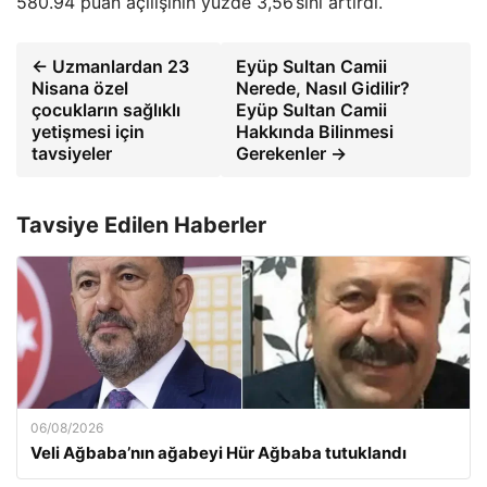
580.94 puan açılışının yüzde 3,56’sını artırdı.
← Uzmanlardan 23
Eyüp Sultan Camii
Nisana özel
Nerede, Nasıl Gidilir?
çocukların sağlıklı
Eyüp Sultan Camii
yetişmesi için
Hakkında Bilinmesi
tavsiyeler
Gerekenler →
Tavsiye Edilen Haberler
06/08/2026
Veli Ağbaba’nın ağabeyi Hür Ağbaba tutuklandı