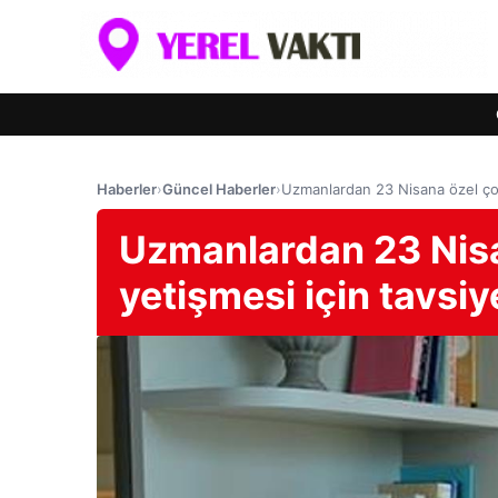
Haberler
›
Güncel Haberler
›
Uzmanlardan 23 Nisana özel çocu
Uzmanlardan 23 Nisan
yetişmesi için tavsiy