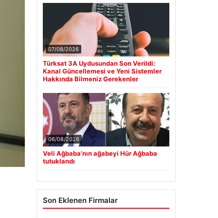
07/08/2026
Türksat 3A Uydusundan Son Verildi:
Kanal Güncellemesi ve Yeni Sistemler
Hakkında Bilmeniz Gerekenler
06/08/2026
Veli Ağbaba’nın ağabeyi Hür Ağbaba
tutuklandı
Son Eklenen Firmalar