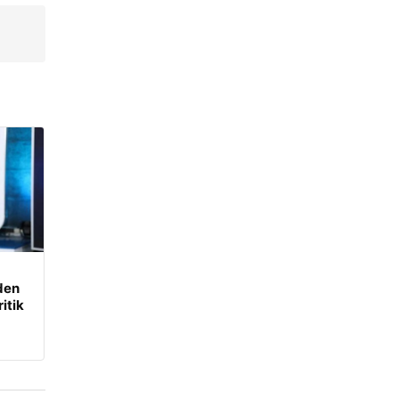
den
itik