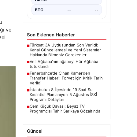
onarım çalışmaları kapsamında…
BTC
--
--
u
ğı ve
Son Eklenen Haberler
zel
Türksat 3A Uydusundan Son Verildi:
■
Kanal Güncellemesi ve Yeni Sistemler
Hakkında Bilmeniz Gerekenler
Veli Ağbaba’nın ağabeyi Hür Ağbaba
■
tutuklandı
Fenerbahçe’de Cihan Kamer’den
■
Transfer Haberi: Forvet İçin Kritik Tarih
Verildi
İstanbul’un 8 İlçesinde 19 Saat Su
■
Kesintisi Planlanıyor: 5 Ağustos İSKİ
Programı Detayları
Cem Küçük Davası: Beyaz TV
■
Programcısı Tahir Sarıkaya Gözaltında
Güncel