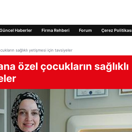
Güncel Haberler
Firma Rehberi
Forum
Çerez Politikas
kların sağlıklı yetişmesi için tavsiyeler
a özel çocukların sağlıklı
eler