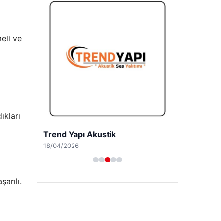
eli ve
ı
ıkları
Trend Yapı Akustik
18/04/2026
şarılı.