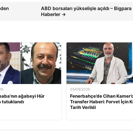
eden
ABD borsaları yükselişle açıldı – Bigpara
Haberler →
26
05/08/2026
baba’nın ağabeyi Hür
Fenerbahçe’de Cihan Kamer’
 tutuklandı
Transfer Haberi: Forvet İçin Kr
Tarih Verildi