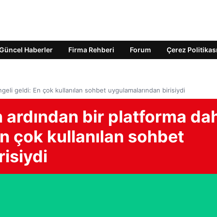
Güncel Haberler
Firma Rehberi
Forum
Çerez Politikas
geli geldi: En çok kullanılan sohbet uygulamalarından birisiydi
 ardından bir platforma da
En çok kullanılan sohbet
isiydi