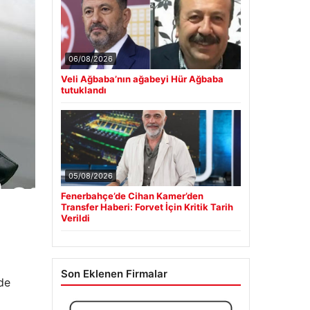
06/08/2026
Veli Ağbaba’nın ağabeyi Hür Ağbaba
tutuklandı
05/08/2026
Fenerbahçe’de Cihan Kamer’den
Transfer Haberi: Forvet İçin Kritik Tarih
Verildi
Son Eklenen Firmalar
de