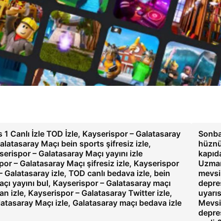
1 Canlı İzle TOD İzle, Kayserispor – Galatasaray
Sonba
latasaray Maçı bein sports şifresiz izle,
hüzn
erispor – Galatasaray Maçı yayını izle
kapıd
por – Galatasaray Maçı şifresiz izle, Kayserispor
Uzma
– Galatasaray izle, TOD canlı bedava izle, bein
mevsi
açı yayını bul, Kayserispor – Galatasaray maçı
depre
n izle, Kayserispor – Galatasaray Twitter izle,
uyarıs
latasaray Maçı izle, Galatasaray maçı bedava izle
Mevsi
depre