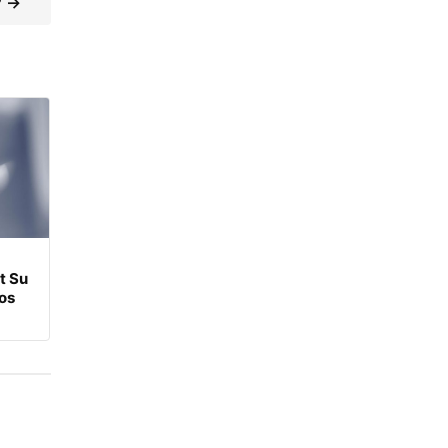
? →
t Su
tos