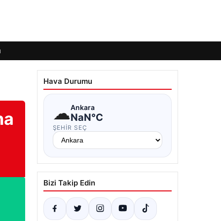
ı
Hava Durumu
☁
Ankara
ha
NaN°C
ŞEHIR SEÇ
Bizi Takip Edin