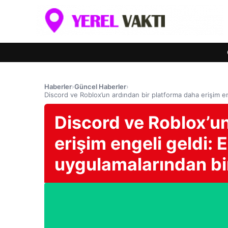
Haberler
›
Güncel Haberler
›
Discord ve Roblox’un ardından bir platforma daha erişim en
Discord ve Roblox’un
erişim engeli geldi: 
uygulamalarından bir