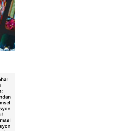
har
ü
a:
ndan
msel
syon
ı!
msel
syon