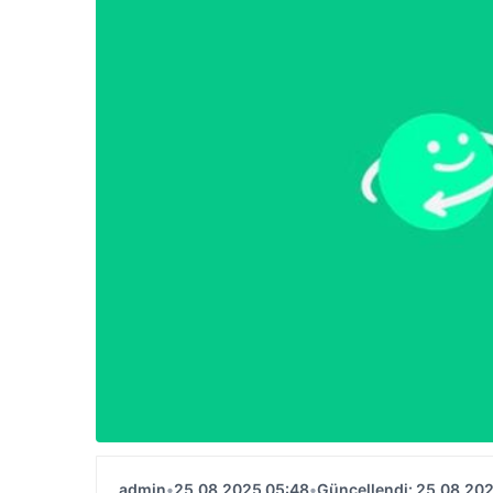
admin
•
25.08.2025 05:48
•
Güncellendi: 25.08.20