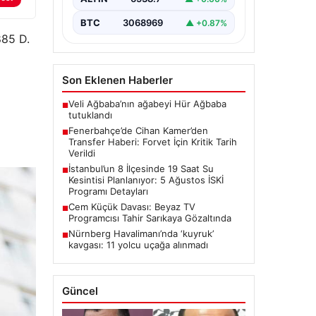
onarım çalışmaları kapsamında…
BTC
3068969
▲ +0.87%
885 D.
Son Eklenen Haberler
Veli Ağbaba’nın ağabeyi Hür Ağbaba
■
tutuklandı
Fenerbahçe’de Cihan Kamer’den
■
Transfer Haberi: Forvet İçin Kritik Tarih
Verildi
İstanbul’un 8 İlçesinde 19 Saat Su
■
Kesintisi Planlanıyor: 5 Ağustos İSKİ
Programı Detayları
Cem Küçük Davası: Beyaz TV
■
Programcısı Tahir Sarıkaya Gözaltında
Nürnberg Havalimanı’nda ‘kuyruk’
■
kavgası: 11 yolcu uçağa alınmadı
Güncel