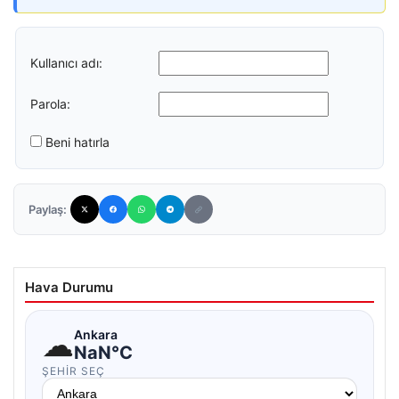
Kullanıcı adı:
Parola:
Beni hatırla
Paylaş:
Hava Durumu
☁
Ankara
NaN°C
ŞEHIR SEÇ