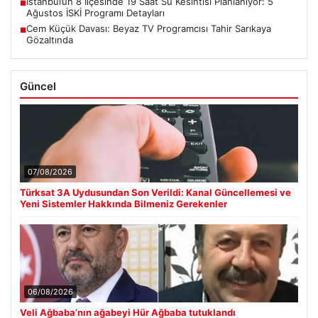
İstanbul’un 8 İlçesinde 19 Saat Su Kesintisi Planlanıyor: 5
■
Ağustos İSKİ Programı Detayları
Cem Küçük Davası: Beyaz TV Programcısı Tahir Sarıkaya
■
Gözaltında
Güncel
07/08/2026
Türksat 3A Uydusundan Son Verildi: Kanal Güncellemesi ve
Yeni Sistemler Hakkında Bilmeniz Gerekenler
06/08/2026
Veli Ağbaba’nın ağabeyi Hür Ağbaba tutuklandı