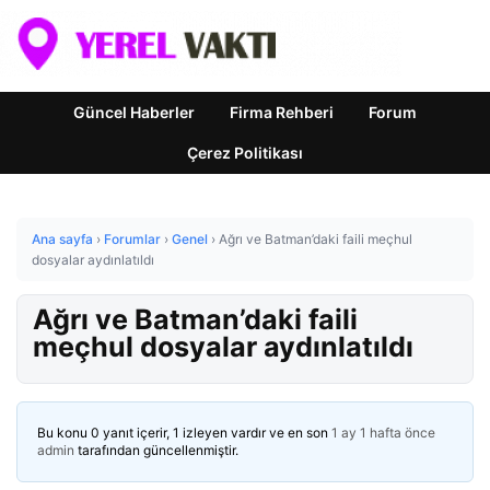
Güncel Haberler
Firma Rehberi
Forum
Çerez Politikası
Ana sayfa
›
Forumlar
›
Genel
›
Ağrı ve Batman’daki faili meçhul
dosyalar aydınlatıldı
Ağrı ve Batman’daki faili
meçhul dosyalar aydınlatıldı
Bu konu 0 yanıt içerir, 1 izleyen vardır ve en son
1 ay 1 hafta önce
admin
tarafından güncellenmiştir.