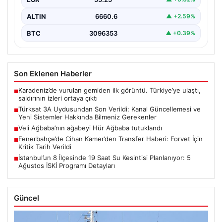
ALTIN
6660.6
▲ +2.59%
BTC
3096353
▲ +0.39%
Son Eklenen Haberler
Karadeniz’de vurulan gemiden ilk görüntü. Türkiye’ye ulaştı,
■
saldırının izleri ortaya çıktı
Türksat 3A Uydusundan Son Verildi: Kanal Güncellemesi ve
■
Yeni Sistemler Hakkında Bilmeniz Gerekenler
Veli Ağbaba’nın ağabeyi Hür Ağbaba tutuklandı
■
Fenerbahçe’de Cihan Kamer’den Transfer Haberi: Forvet İçin
■
Kritik Tarih Verildi
İstanbul’un 8 İlçesinde 19 Saat Su Kesintisi Planlanıyor: 5
■
Ağustos İSKİ Programı Detayları
Güncel