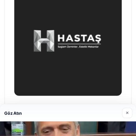
Enes Kaplan Avukatlık Bürosu
×
Göz Atın
28/04/2026