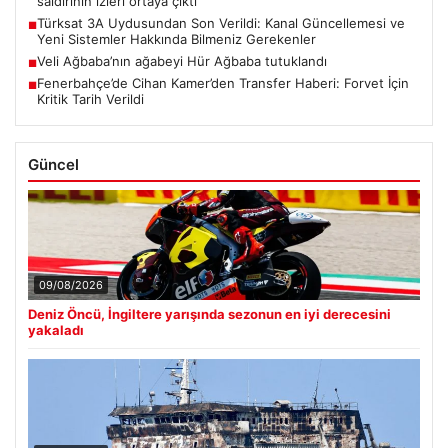
saldırının izleri ortaya çıktı
Türksat 3A Uydusundan Son Verildi: Kanal Güncellemesi ve
■
Yeni Sistemler Hakkında Bilmeniz Gerekenler
Veli Ağbaba’nın ağabeyi Hür Ağbaba tutuklandı
■
Fenerbahçe’de Cihan Kamer’den Transfer Haberi: Forvet İçin
■
Kritik Tarih Verildi
Güncel
09/08/2026
Deniz Öncü, İngiltere yarışında sezonun en iyi derecesini
yakaladı