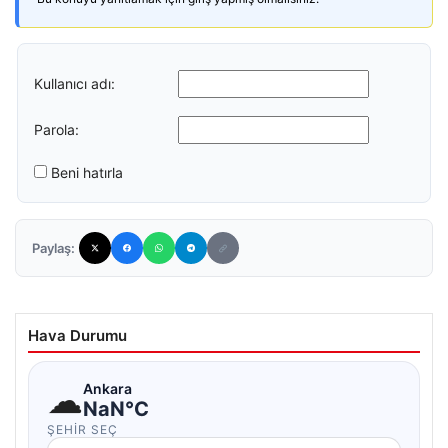
Kullanıcı adı:
Parola:
Beni hatırla
Paylaş:
Hava Durumu
☁
Ankara
NaN°C
ŞEHIR SEÇ