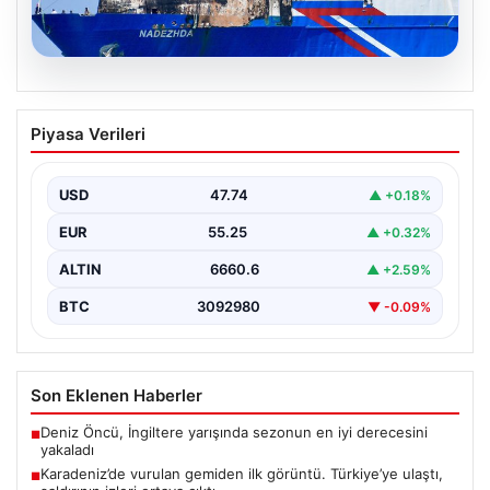
08.08.2026
Karadeniz’de vurulan gemiden ilk
Piyasa Verileri
görüntü. Türkiye’ye ulaştı, saldırının
izleri ortaya çıktı
USD
47.74
▲ +0.18%
{ "title": "Karadeniz'de Vurulan NADEZHDA Gemisinin İlk
Görüntüleri ve Saldırının İzleri", "content": "Karadeniz’de
EUR
55.25
▲ +0.32%
gerçekleştirilen…
ALTIN
6660.6
▲ +2.59%
BTC
3092980
▼ -0.09%
Son Eklenen Haberler
Deniz Öncü, İngiltere yarışında sezonun en iyi derecesini
■
yakaladı
Karadeniz’de vurulan gemiden ilk görüntü. Türkiye’ye ulaştı,
■