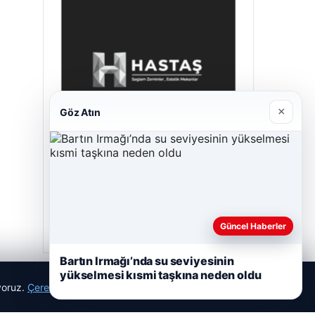
×
Göz Atın
Hastaş Beton
26/05/2026
Güncel Haberler
Bartın Irmağı’nda su seviyesinin
yükselmesi kısmi taşkına neden oldu
ıyoruz.
Çerez Politikamız
Reddet
Kabul Et