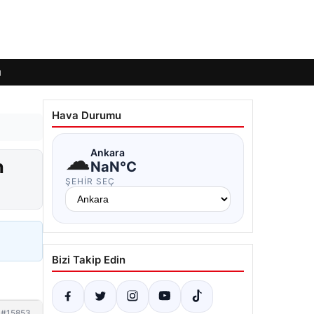
ı
Hava Durumu
☁
Ankara
n
NaN°C
ŞEHIR SEÇ
Bizi Takip Edin
#15853