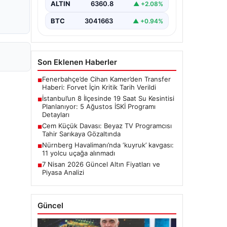
ALTIN
6360.8
▲ +2.08%
çalışmaları kapsamında…
BTC
3041663
▲ +0.94%
Son Eklenen Haberler
Fenerbahçe’de Cihan Kamer’den Transfer
■
Haberi: Forvet İçin Kritik Tarih Verildi
İstanbul’un 8 İlçesinde 19 Saat Su Kesintisi
■
Planlanıyor: 5 Ağustos İSKİ Programı
Detayları
Cem Küçük Davası: Beyaz TV Programcısı
■
Tahir Sarıkaya Gözaltında
Nürnberg Havalimanı’nda ‘kuyruk’ kavgası:
■
11 yolcu uçağa alınmadı
7 Nisan 2026 Güncel Altın Fiyatları ve
■
Piyasa Analizi
Güncel