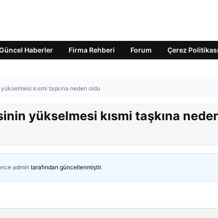
Güncel Haberler
Firma Rehberi
Forum
Çerez Politikas
n yükselmesi kısmi taşkına neden oldu
sinin yükselmesi kısmi taşkına nede
 önce
admin
tarafından güncellenmiştir.