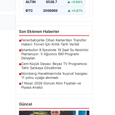
ALTIN
6538.7
▲ +0.66%
çalışmaları kapsamında…
BTC
3068969
▲ +0.87%
Son Eklenen Haberler
Fenerbahçe’de Cihan Kamer’den Transfer
■
Haberi: Forvet İçin Kritik Tarih Verildi
İstanbul’un 8 İlçesinde 19 Saat Su Kesintisi
■
Planlanıyor: 5 Ağustos İSKİ Programı
Detayları
Cem Küçük Davası: Beyaz TV Programcısı
■
Tahir Sarıkaya Gözaltında
Nürnberg Havalimanı’nda ‘kuyruk’ kavgası:
■
11 yolcu uçağa alınmadı
7 Nisan 2026 Güncel Altın Fiyatları ve
■
Piyasa Analizi
Güncel