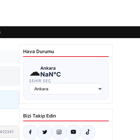
ı
Hava Durumu
☁
Ankara
NaN°C
ŞEHIR SEÇ
Bizi Takip Edin
#22341