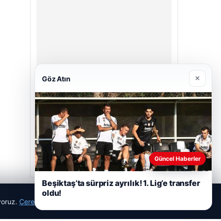
×
Göz Atın
Enes Kaplan Avukatlık Bürosu
28/04/2026
Güncel Haberler
Beşiktaş’ta sürpriz ayrılık! 1. Lig’e transfer
oldu!
ıyoruz.
Çerez Politikamız
Reddet
Kabul Et