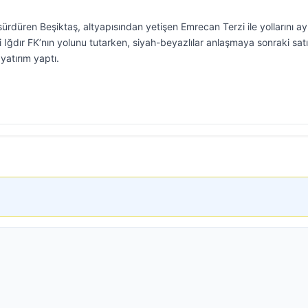
ürdüren Beşiktaş, altyapısından yetişen Emrecan Terzi ile yollarını ayı
i Iğdır FK’nın yolunu tutarken, siyah-beyazlılar anlaşmaya sonraki sat
atırım yaptı.