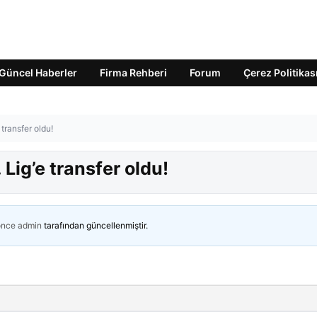
Güncel Haberler
Firma Rehberi
Forum
Çerez Politikas
e transfer oldu!
. Lig’e transfer oldu!
önce
admin
tarafından güncellenmiştir.