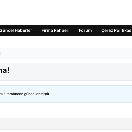
Güncel Haberler
Firma Rehberi
Forum
Çerez Politikas
!
ma!
min
tarafından güncellenmiştir.