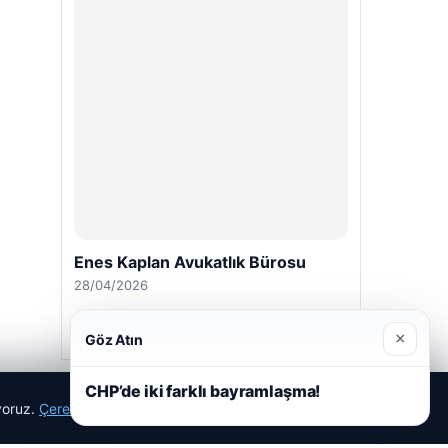
Enes Kaplan Avukatlık Bürosu
28/04/2026
×
Göz Atın
CHP’de iki farklı bayramlaşma!
ıyoruz.
Çerez Politikamız
Reddet
Kabul Et