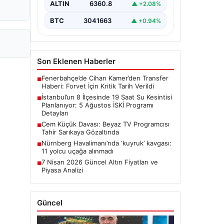
ALTIN
6360.8
▲ +2.08%
çalışmaları kapsamında…
BTC
3041663
▲ +0.94%
Son Eklenen Haberler
Fenerbahçe’de Cihan Kamer’den Transfer
■
Haberi: Forvet İçin Kritik Tarih Verildi
İstanbul’un 8 İlçesinde 19 Saat Su Kesintisi
■
Planlanıyor: 5 Ağustos İSKİ Programı
Detayları
Cem Küçük Davası: Beyaz TV Programcısı
■
Tahir Sarıkaya Gözaltında
Nürnberg Havalimanı’nda ‘kuyruk’ kavgası:
■
11 yolcu uçağa alınmadı
7 Nisan 2026 Güncel Altın Fiyatları ve
■
Piyasa Analizi
Güncel