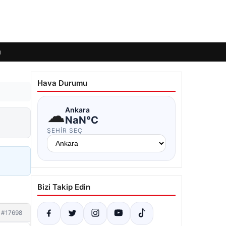
ı
Hava Durumu
☁
Ankara
NaN°C
ŞEHIR SEÇ
Bizi Takip Edin
#17698