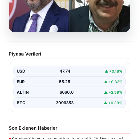
06.08.2026
Veli Ağbaba’nın ağabeyi Hür Ağbaba
Piyasa Verileri
tutuklandı
USD
47.74
▲ +0.18%
EUR
55.25
▲ +0.32%
ALTIN
6660.6
▲ +2.59%
BTC
3096353
▲ +0.39%
Son Eklenen Haberler
Karadeniz’de vurulan gemiden ilk görüntü. Türkiye’ye ulaştı,