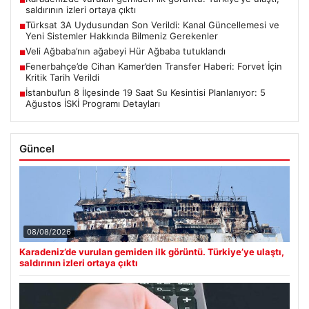
■
saldırının izleri ortaya çıktı
Türksat 3A Uydusundan Son Verildi: Kanal Güncellemesi ve
■
Yeni Sistemler Hakkında Bilmeniz Gerekenler
Veli Ağbaba’nın ağabeyi Hür Ağbaba tutuklandı
■
Fenerbahçe’de Cihan Kamer’den Transfer Haberi: Forvet İçin
■
Kritik Tarih Verildi
İstanbul’un 8 İlçesinde 19 Saat Su Kesintisi Planlanıyor: 5
■
Ağustos İSKİ Programı Detayları
Güncel
08/08/2026
Karadeniz’de vurulan gemiden ilk görüntü. Türkiye’ye ulaştı,
saldırının izleri ortaya çıktı