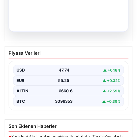
06.08.2026
Veli Ağbaba’nın ağabeyi Hür Ağbaba
Piyasa Verileri
tutuklandı
USD
47.74
▲ +0.18%
EUR
55.25
▲ +0.32%
ALTIN
6660.6
▲ +2.59%
BTC
3096353
▲ +0.39%
Son Eklenen Haberler
Karadeniz’de vurulan gemiden ilk görüntü. Türkiye’ye ulaştı,