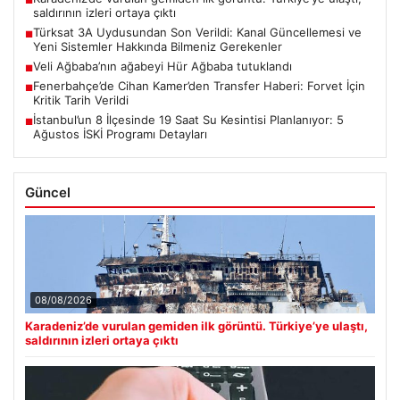
■
saldırının izleri ortaya çıktı
Türksat 3A Uydusundan Son Verildi: Kanal Güncellemesi ve
■
Yeni Sistemler Hakkında Bilmeniz Gerekenler
Veli Ağbaba’nın ağabeyi Hür Ağbaba tutuklandı
■
Fenerbahçe’de Cihan Kamer’den Transfer Haberi: Forvet İçin
■
Kritik Tarih Verildi
İstanbul’un 8 İlçesinde 19 Saat Su Kesintisi Planlanıyor: 5
■
Ağustos İSKİ Programı Detayları
Güncel
08/08/2026
Karadeniz’de vurulan gemiden ilk görüntü. Türkiye’ye ulaştı,
saldırının izleri ortaya çıktı