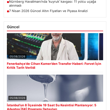
Nürnberg Havalimanı’nda ‘kuyruk’ kavgası: 11 yolcu uçağa
■
alınmadı
7 Nisan 2026 Güncel Altın Fiyatları ve Piyasa Analizi
■
Güncel
05/08/2026
Fenerbahçe’de Cihan Kamer’den Transfer Haberi: Forvet İçin
Kritik Tarih Verildi
05/08/2026
İstanbul’un 8 İlçesinde 19 Saat Su Kesintisi Planlanıyor: 5
Ağustos İSKİ Programı Detayları