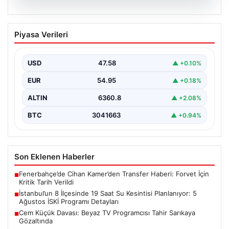
04.08.2026
Cem Küçük Davası: Beyaz TV
Piyasa Verileri
Programcısı Tahir Sarıkaya Gözaltında
Son dönemde kamuoyunun gündeminde yer alan Cem
Küçük soruşturması kapsamında, medya sektöründe
USD
47.58
▲ +0.10%
tanınan isimlerden…
EUR
54.95
▲ +0.18%
ALTIN
6360.8
▲ +2.08%
BTC
3041663
▲ +0.94%
Son Eklenen Haberler
Fenerbahçe’de Cihan Kamer’den Transfer Haberi: Forvet İçin
■
Kritik Tarih Verildi
İstanbul’un 8 İlçesinde 19 Saat Su Kesintisi Planlanıyor: 5
■
Ağustos İSKİ Programı Detayları
Cem Küçük Davası: Beyaz TV Programcısı Tahir Sarıkaya
■
Gözaltında