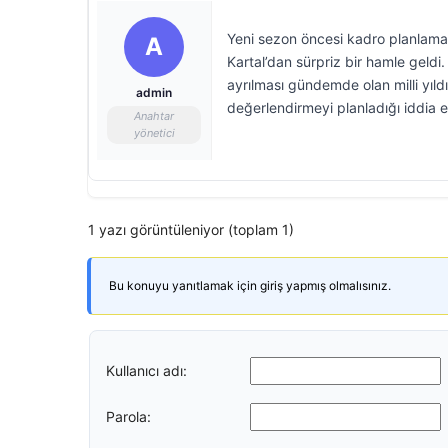
Yeni sezon öncesi kadro planlaması
A
Kartal’dan sürpriz bir hamle geldi
ayrılması gündemde olan milli yıl
admin
değerlendirmeyi planladığı iddia ed
Anahtar
yönetici
1 yazı görüntüleniyor (toplam 1)
Bu konuyu yanıtlamak için giriş yapmış olmalısınız.
Kullanıcı adı:
Parola: