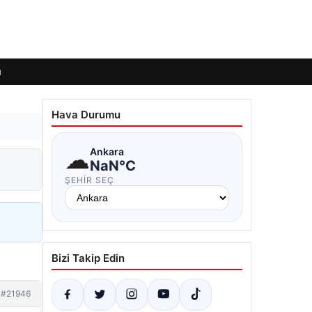
ı
Hava Durumu
☁
Ankara
NaN°C
ŞEHIR SEÇ
Bizi Takip Edin
#21946