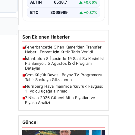
ALTIN
6538.7
▲ +0.66%
çalışmaları kapsamında…
BTC
3068969
▲ +0.87%
Son Eklenen Haberler
Fenerbahçe’de Cihan Kamer’den Transfer
■
Haberi: Forvet İçin Kritik Tarih Verildi
İstanbul’un 8 İlçesinde 19 Saat Su Kesintisi
■
Planlanıyor: 5 Ağustos İSKİ Programı
Detayları
Cem Küçük Davası: Beyaz TV Programcısı
■
Tahir Sarıkaya Gözaltında
Nürnberg Havalimanı’nda ‘kuyruk’ kavgası:
■
11 yolcu uçağa alınmadı
7 Nisan 2026 Güncel Altın Fiyatları ve
■
Piyasa Analizi
Güncel