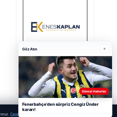
×
Göz Atın
Enes Kaplan Avukatlık Bürosu
28/04/2026
Güncel Haberler
Fenerbahçe’den sürpriz Cengiz Ünder
kararı!
ıyoruz.
Çerez Politikamız
Reddet
Kabul Et