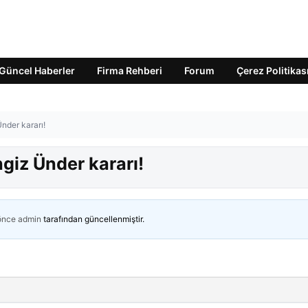
Güncel Haberler
Firma Rehberi
Forum
Çerez Politikas
nder kararı!
giz Ünder kararı!
 önce
admin
tarafından güncellenmiştir.