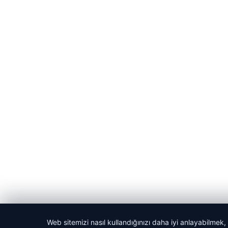
Web sitemizi nasıl kullandığınızı daha iyi anlayabilmek,
© 2026 Yerel Vakti – Güncel Haberler