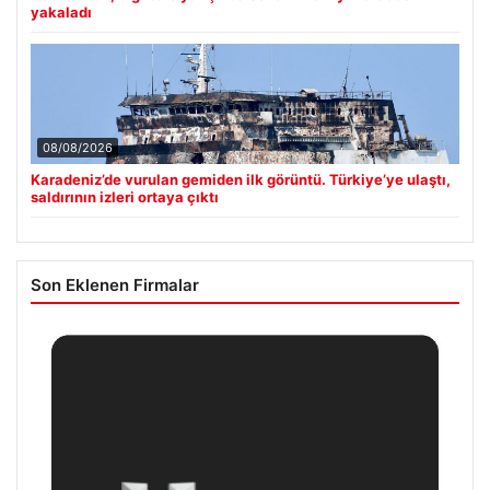
yakaladı
08/08/2026
Karadeniz’de vurulan gemiden ilk görüntü. Türkiye’ye ulaştı,
saldırının izleri ortaya çıktı
Son Eklenen Firmalar