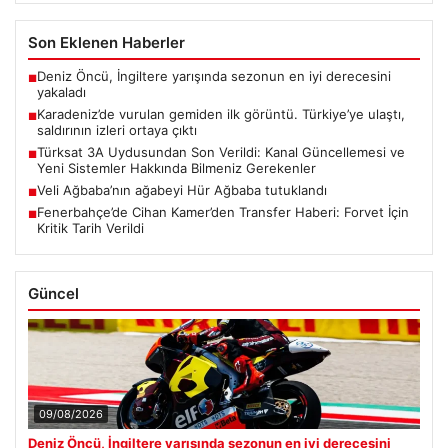
Son Eklenen Haberler
Deniz Öncü, İngiltere yarışında sezonun en iyi derecesini
■
yakaladı
Karadeniz’de vurulan gemiden ilk görüntü. Türkiye’ye ulaştı,
■
saldırının izleri ortaya çıktı
Türksat 3A Uydusundan Son Verildi: Kanal Güncellemesi ve
■
Yeni Sistemler Hakkında Bilmeniz Gerekenler
Veli Ağbaba’nın ağabeyi Hür Ağbaba tutuklandı
■
Fenerbahçe’de Cihan Kamer’den Transfer Haberi: Forvet İçin
■
Kritik Tarih Verildi
Güncel
09/08/2026
Deniz Öncü, İngiltere yarışında sezonun en iyi derecesini