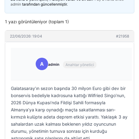
admin
tarafından güncellenmiştir.
1 yazı görüntüleniyor (toplam 1)
22/06/2026: 19:04
#21958
A
admin
Anahtar yönetici
Galatasaray’ın sezon başında 30 milyon Euro gibi dev bir
bonservis bedeliyle kadrosuna kattığı Wilfried Singo’nun,
2026 Dünya Kupası’nda Fildişi Sahili formasıyla
Almanya’ya karşı oynadığı maçta sakatlanması sarı-
kırmızılı kulüpte adeta deprem etkisi yarattı. Yaklaşık 3 ay
sahalardan uzak kalması beklenen yıldız oyuncunun
durumu, yönetimin turnuva sonrası için kurduğu
astronomik satış planlarını da altüst etti.