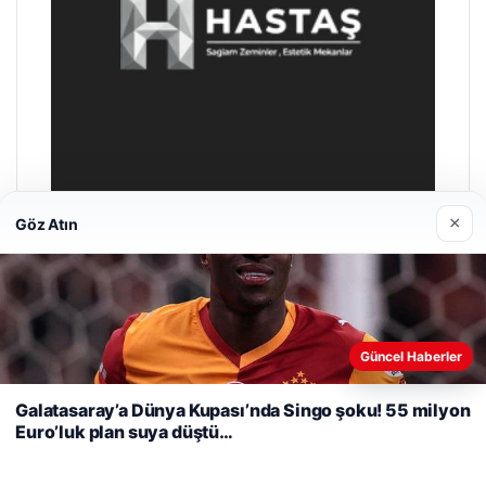
×
Göz Atın
Enes Kaplan Avukatlık Bürosu
28/04/2026
Web sitemizi nasıl kullandığınızı daha iyi anlayabilmek,
Güncel Haberler
deneyiminizi kişiselleştirmek ve geliştirmek amacıyla çerezler
kullanıyoruz.
Çerez Politikamız
Galatasaray’a Dünya Kupası’nda Singo şoku! 55 milyon
Euro’luk plan suya düştü…
Reddet
Kabul Et
© 2026 Yerel Vakti – Güncel Haberler