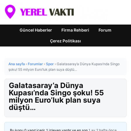
Güncel Haberler
Firma Rehberi
Forum
Çerez Politikası
Ana sayfa
›
Forumlar
›
Spor
›
Galatasaray’a Dünya Kupası’nda Singo
şoku! 55 milyon Euro’luk plan suya düştü…
Galatasaray’a Dünya
Kupası’nda Singo şoku! 55
milyon Euro’luk plan suya
düştü…
Bu konu 0 yanıt içerir, 1 izleyen vardır ve en son
1 ay 2 hafta önce