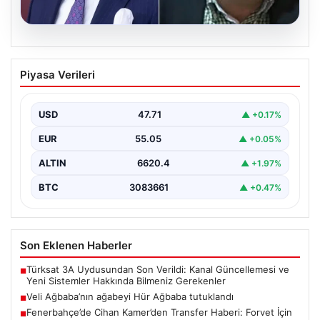
06.08.2026
Veli Ağbaba’nın ağabeyi Hür Ağbaba
Piyasa Verileri
tutuklandı
USD
47.71
▲ +0.17%
EUR
55.05
▲ +0.05%
ALTIN
6620.4
▲ +1.97%
BTC
3083661
▲ +0.47%
Son Eklenen Haberler
Türksat 3A Uydusundan Son Verildi: Kanal Güncellemesi ve
■
Yeni Sistemler Hakkında Bilmeniz Gerekenler
Veli Ağbaba’nın ağabeyi Hür Ağbaba tutuklandı
■
Fenerbahçe’de Cihan Kamer’den Transfer Haberi: Forvet İçin
■