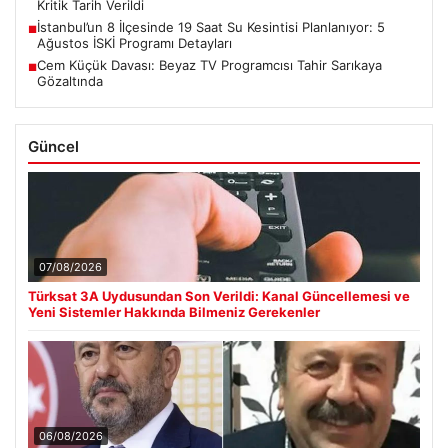
Kritik Tarih Verildi
İstanbul’un 8 İlçesinde 19 Saat Su Kesintisi Planlanıyor: 5
■
Ağustos İSKİ Programı Detayları
Cem Küçük Davası: Beyaz TV Programcısı Tahir Sarıkaya
■
Gözaltında
Güncel
07/08/2026
Türksat 3A Uydusundan Son Verildi: Kanal Güncellemesi ve
Yeni Sistemler Hakkında Bilmeniz Gerekenler
06/08/2026