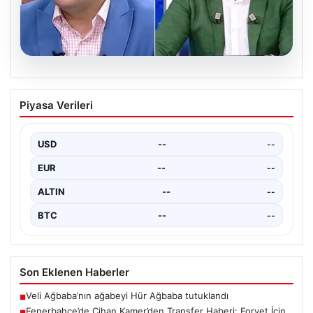
04.08.2026
Cem Küçük Davası: Beyaz TV
Piyasa Verileri
Programcısı Tahir Sarıkaya Gözaltında
Son dönemde kamuoyunun gündeminde yer alan Cem
Küçük soruşturması kapsamında, medya sektöründe
USD
--
--
tanınan isimlerden…
EUR
--
--
ALTIN
--
--
BTC
--
--
Son Eklenen Haberler
Veli Ağbaba’nın ağabeyi Hür Ağbaba tutuklandı
■
Fenerbahçe’de Cihan Kamer’den Transfer Haberi: Forvet İçin
■