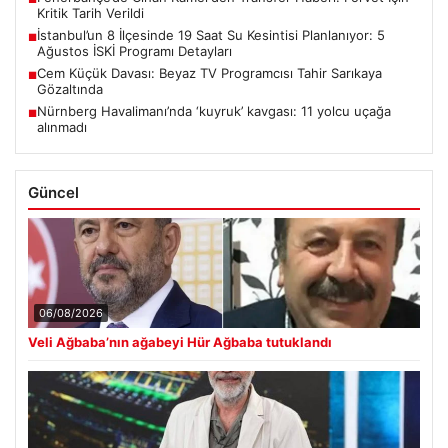
Kritik Tarih Verildi
İstanbul’un 8 İlçesinde 19 Saat Su Kesintisi Planlanıyor: 5
■
Ağustos İSKİ Programı Detayları
Cem Küçük Davası: Beyaz TV Programcısı Tahir Sarıkaya
■
Gözaltında
Nürnberg Havalimanı’nda ‘kuyruk’ kavgası: 11 yolcu uçağa
■
alınmadı
Güncel
06/08/2026
Veli Ağbaba’nın ağabeyi Hür Ağbaba tutuklandı