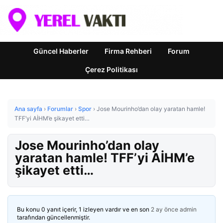
Güncel Haberler
Firma Rehberi
Forum
Çerez Politikası
Ana sayfa
›
Forumlar
›
Spor
›
Jose Mourinho’dan olay yaratan hamle!
TFF’yi AİHM’e şikayet etti…
Jose Mourinho’dan olay
yaratan hamle! TFF’yi AİHM’e
şikayet etti…
Bu konu 0 yanıt içerir, 1 izleyen vardır ve en son
2 ay önce
admin
tarafından güncellenmiştir.