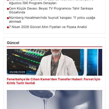
Ağustos İSKİ Programı Detayları
Cem Küçük Davası: Beyaz TV Programcısı Tahir Sarıkaya
■
Gözaltında
Nürnberg Havalimanı’nda ‘kuyruk’ kavgası: 11 yolcu uçağa
■
alınmadı
7 Nisan 2026 Güncel Altın Fiyatları ve Piyasa Analizi
■
Güncel
05/08/2026
Fenerbahçe’de Cihan Kamer’den Transfer Haberi: Forvet İçin
Kritik Tarih Verildi