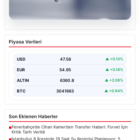
05.08.2026
İstanbul’un 8 İlçesinde 19 Saat Su
Piyasa Verileri
Kesintisi Planlanıyor: 5 Ağustos İSKİ
Programı Detayları
USD
47.58
▲ +0.10%
İstanbul Su ve Kanalizasyon İdaresi (İSKİ), önümüzdeki
günlerde planlanan bakım ve onarım çalışmaları
EUR
54.95
▲ +0.18%
kapsamında…
ALTIN
6360.8
▲ +2.08%
BTC
3041663
▲ +0.94%
Son Eklenen Haberler
Fenerbahçe’de Cihan Kamer’den Transfer Haberi: Forvet İçin
■
Kritik Tarih Verildi
İstanbul’un 8 İlçesinde 19 Saat Su Kesintisi Planlanıyor: 5
■