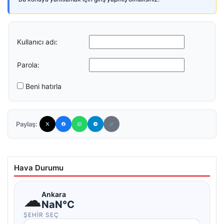
Kullanıcı adı:
Parola:
Beni hatırla
Paylaş:
Hava Durumu
☁
Ankara
NaN°C
ŞEHIR SEÇ