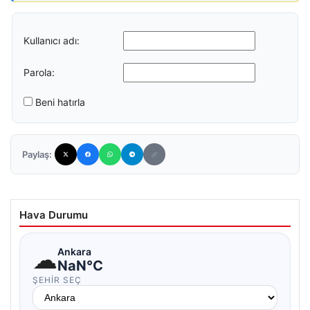
Kullanıcı adı:
Parola:
Beni hatırla
Paylaş:
Hava Durumu
☁
Ankara
NaN°C
ŞEHIR SEÇ