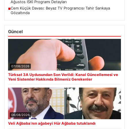
Ağustos İSKİ Programı Detayları
Cem Küçük Davası: Beyaz TV Programcısı Tahir Sarıkaya
■
Gözaltında
Güncel
07/08/2026
Türksat 3A Uydusundan Son Verildi: Kanal Güncellemesi ve
Yeni Sistemler Hakkında Bilmeniz Gerekenler
06/08/2026
Veli Ağbaba’nın ağabeyi Hür Ağbaba tutuklandı