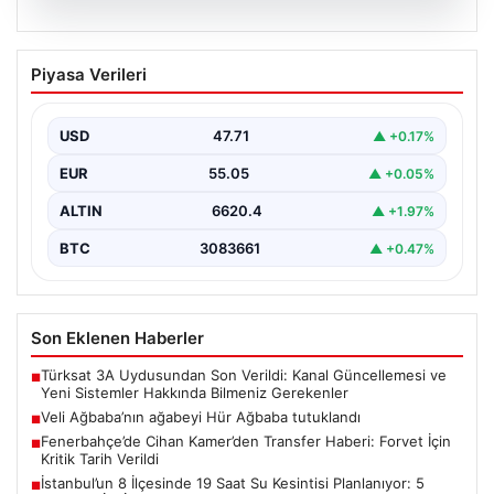
06.08.2026
Veli Ağbaba’nın ağabeyi Hür Ağbaba
Piyasa Verileri
tutuklandı
USD
47.71
▲ +0.17%
EUR
55.05
▲ +0.05%
ALTIN
6620.4
▲ +1.97%
BTC
3083661
▲ +0.47%
Son Eklenen Haberler
Türksat 3A Uydusundan Son Verildi: Kanal Güncellemesi ve
■
Yeni Sistemler Hakkında Bilmeniz Gerekenler
Veli Ağbaba’nın ağabeyi Hür Ağbaba tutuklandı
■
Fenerbahçe’de Cihan Kamer’den Transfer Haberi: Forvet İçin
■
Kritik Tarih Verildi
İstanbul’un 8 İlçesinde 19 Saat Su Kesintisi Planlanıyor: 5
■