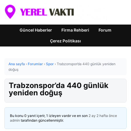
Güncel Haberler
Firma Rehberi
Forum
Çerez Politikası
Ana sayfa
›
Forumlar
›
Spor
›
Trabzonspor’da 440 günlük yeniden
doğuş
Trabzonspor’da 440 günlük
yeniden doğuş
Bu konu 0 yanıt içerir, 1 izleyen vardır ve en son
2 ay 2 hafta önce
admin
tarafından güncellenmiştir.