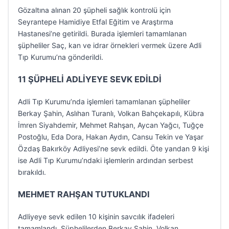
Gözaltına alınan 20 şüpheli sağlık kontrolü için
Seyrantepe Hamidiye Etfal Eğitim ve Araştırma
Hastanesi’ne getirildi. Burada işlemleri tamamlanan
şüpheliler Saç, kan ve idrar örnekleri vermek üzere Adli
Tıp Kurumu’na gönderildi.
11 ŞÜPHELİ ADLİYEYE SEVK EDİLDİ
Adli Tıp Kurumu’nda işlemleri tamamlanan şüpheliler
Berkay Şahin, Aslıhan Turanlı, Volkan Bahçekapılı, Kübra
İmren Siyahdemir, Mehmet Rahşan, Aycan Yağcı, Tuğçe
Postoğlu, Eda Dora, Hakan Aydın, Cansu Tekin ve Yaşar
Özdaş Bakırköy Adliyesi’ne sevk edildi. Öte yandan 9 kişi
ise Adli Tıp Kurumu’ndaki işlemlerin ardından serbest
bırakıldı.
MEHMET RAHŞAN TUTUKLANDI
Adliyeye sevk edilen 10 kişinin savcılık ifadeleri
tamamlandı. Şüphelilerden Berkay Şahin, Volkan