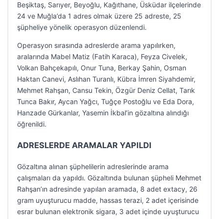
Beşiktaş, Sarıyer, Beyoğlu, Kağıthane, Üsküdar ilçelerinde
24 ve Muğla’da 1 adres olmak üzere 25 adreste, 25
şüpheliye yönelik operasyon düzenlendi.
Operasyon sırasında adreslerde arama yapılırken,
aralarında Mabel Matiz (Fatih Karaca), Feyza Civelek,
Volkan Bahçekapılı, Onur Tuna, Berkay Şahin, Osman
Haktan Canevi, Aslıhan Turanlı, Kübra İmren Siyahdemir,
Mehmet Rahşan, Cansu Tekin, Özgür Deniz Cellat, Tarık
Tunca Bakır, Aycan Yağcı, Tuğçe Postoğlu ve Eda Dora,
Hanzade Gürkanlar, Yasemin İkbal’in gözaltına alındığı
öğrenildi.
ADRESLERDE ARAMALAR YAPILDI
Gözaltına alınan şüphelilerin adreslerinde arama
çalışmaları da yapıldı. Gözaltında bulunan şüpheli Mehmet
Rahşan’ın adresinde yapılan aramada, 8 adet extacy, 26
gram uyuşturucu madde, hassas terazi, 2 adet içerisinde
esrar bulunan elektronik sigara, 3 adet içinde uyuşturucu