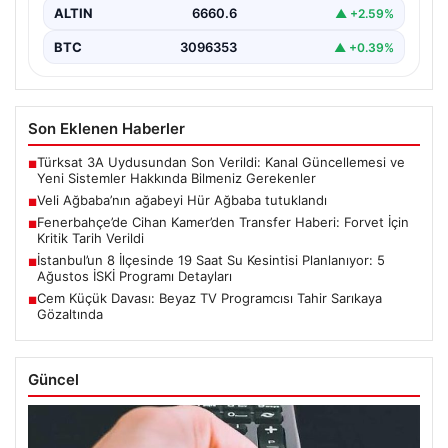
ALTIN
6660.6
▲ +2.59%
BTC
3096353
▲ +0.39%
Son Eklenen Haberler
Türksat 3A Uydusundan Son Verildi: Kanal Güncellemesi ve
■
Yeni Sistemler Hakkında Bilmeniz Gerekenler
Veli Ağbaba’nın ağabeyi Hür Ağbaba tutuklandı
■
Fenerbahçe’de Cihan Kamer’den Transfer Haberi: Forvet İçin
■
Kritik Tarih Verildi
İstanbul’un 8 İlçesinde 19 Saat Su Kesintisi Planlanıyor: 5
■
Ağustos İSKİ Programı Detayları
Cem Küçük Davası: Beyaz TV Programcısı Tahir Sarıkaya
■
Gözaltında
Güncel