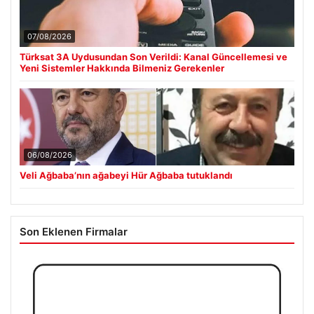
07/08/2026
Türksat 3A Uydusundan Son Verildi: Kanal Güncellemesi ve
Yeni Sistemler Hakkında Bilmeniz Gerekenler
06/08/2026
Veli Ağbaba’nın ağabeyi Hür Ağbaba tutuklandı
Son Eklenen Firmalar