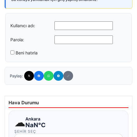
Kullanıcı adı:
Parola:
Beni hatırla
Paylaş:
Hava Durumu
☁
Ankara
NaN°C
ŞEHIR SEÇ