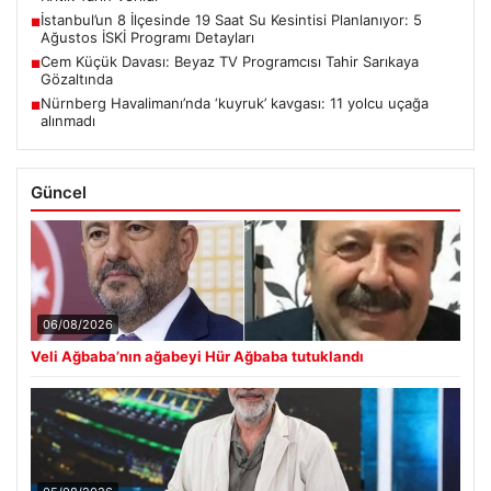
İstanbul’un 8 İlçesinde 19 Saat Su Kesintisi Planlanıyor: 5
■
Ağustos İSKİ Programı Detayları
Cem Küçük Davası: Beyaz TV Programcısı Tahir Sarıkaya
■
Gözaltında
Nürnberg Havalimanı’nda ‘kuyruk’ kavgası: 11 yolcu uçağa
■
alınmadı
Güncel
06/08/2026
Veli Ağbaba’nın ağabeyi Hür Ağbaba tutuklandı