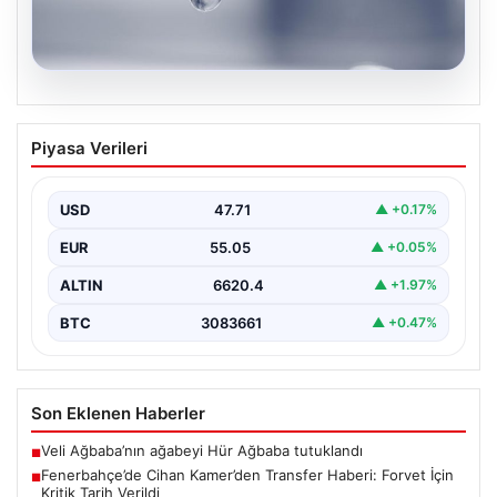
05.08.2026
İstanbul’un 8 İlçesinde 19 Saat Su
Piyasa Verileri
Kesintisi Planlanıyor: 5 Ağustos İSKİ
Programı Detayları
USD
47.71
▲ +0.17%
İstanbul Su ve Kanalizasyon İdaresi (İSKİ), önümüzdeki
günlerde planlanan bakım ve onarım çalışmaları
EUR
55.05
▲ +0.05%
kapsamında…
ALTIN
6620.4
▲ +1.97%
BTC
3083661
▲ +0.47%
Son Eklenen Haberler
Veli Ağbaba’nın ağabeyi Hür Ağbaba tutuklandı
■
Fenerbahçe’de Cihan Kamer’den Transfer Haberi: Forvet İçin
■
Kritik Tarih Verildi