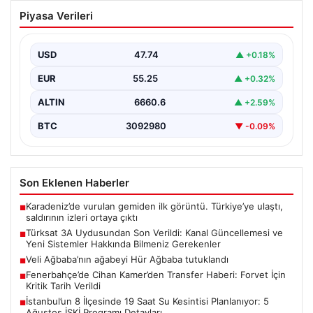
Fenerbahçe’de Cihan Kamer’den
Piyasa Verileri
Transfer Haberi: Forvet İçin Kritik Tarih
Verildi
USD
47.74
▲ +0.18%
Fenerbahçe’nin futbol şubelerinden sorumlu
isimlerinden biri olan Cihan Kamer, geçtiğimiz günlerde
EUR
55.25
▲ +0.32%
gerçekleşen Sturm Graz…
ALTIN
6660.6
▲ +2.59%
BTC
3092980
▼ -0.09%
Son Eklenen Haberler
Karadeniz’de vurulan gemiden ilk görüntü. Türkiye’ye ulaştı,
■
saldırının izleri ortaya çıktı
Türksat 3A Uydusundan Son Verildi: Kanal Güncellemesi ve
■
Yeni Sistemler Hakkında Bilmeniz Gerekenler
Veli Ağbaba’nın ağabeyi Hür Ağbaba tutuklandı
■
Fenerbahçe’de Cihan Kamer’den Transfer Haberi: Forvet İçin
■
Kritik Tarih Verildi
İstanbul’un 8 İlçesinde 19 Saat Su Kesintisi Planlanıyor: 5
■
Ağustos İSKİ Programı Detayları