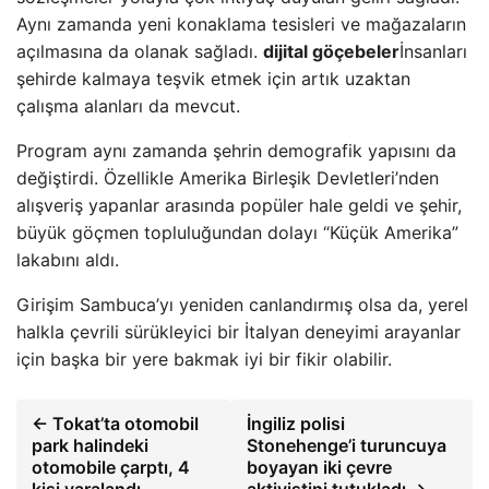
Aynı zamanda yeni konaklama tesisleri ve mağazaların
açılmasına da olanak sağladı.
dijital göçebeler
İnsanları
şehirde kalmaya teşvik etmek için artık uzaktan
çalışma alanları da mevcut.
Program aynı zamanda şehrin demografik yapısını da
değiştirdi. Özellikle Amerika Birleşik Devletleri’nden
alışveriş yapanlar arasında popüler hale geldi ve şehir,
büyük göçmen topluluğundan dolayı “Küçük Amerika”
lakabını aldı.
Girişim Sambuca’yı yeniden canlandırmış olsa da, yerel
halkla çevrili sürükleyici bir İtalyan deneyimi arayanlar
için başka bir yere bakmak iyi bir fikir olabilir.
← Tokat’ta otomobil
İngiliz polisi
park halindeki
Stonehenge’i turuncuya
otomobile çarptı, 4
boyayan iki çevre
kişi yaralandı
aktivistini tutukladı →