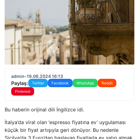
admin
•
19.06.2024 16:13
Paylaş:
Twitter
Facebook
WhatsApp
Reddit
Pinterest
Bu haberin orijinal dili İngilizce idi.
İtalya’da viral olan ‘espresso fiyatına ev’ uygulaması
küçük bir fiyat artışıyla geri dönüyor. Bu nedenle
Sicilya’da 3 Euro’dan başlayan fiyatlarla ev satın almak