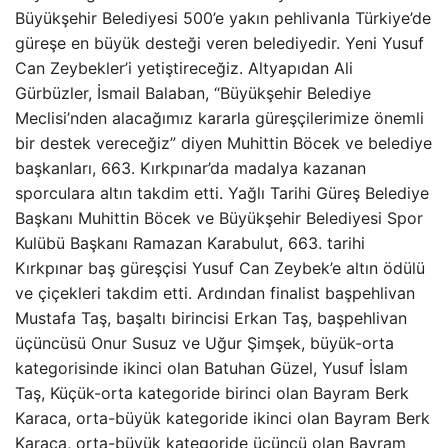
Büyükşehir Belediyesi 500’e yakın pehlivanla Türkiye’de
güreşe en büyük desteği veren belediyedir. Yeni Yusuf
Can Zeybekler’i yetiştireceğiz. Altyapıdan Ali
Gürbüzler, İsmail Balaban, “Büyükşehir Belediye
Meclisi’nden alacağımız kararla güreşçilerimize önemli
bir destek vereceğiz” diyen Muhittin Böcek ve belediye
başkanları, 663. Kırkpınar’da madalya kazanan
sporculara altın takdim etti. Yağlı Tarihi Güreş Belediye
Başkanı Muhittin Böcek ve Büyükşehir Belediyesi Spor
Kulübü Başkanı Ramazan Karabulut, 663. tarihi
Kırkpınar baş güreşçisi Yusuf Can Zeybek’e altın ödülü
ve çiçekleri takdim etti. Ardından finalist başpehlivan
Mustafa Taş, başaltı birincisi Erkan Taş, başpehlivan
üçüncüsü Onur Susuz ve Uğur Şimşek, büyük-orta
kategorisinde ikinci olan Batuhan Güzel, Yusuf İslam
Taş, Küçük-orta kategoride birinci olan Bayram Berk
Karaca, orta-büyük kategoride ikinci olan Bayram Berk
Karaca, orta-büyük kategoride üçüncü olan Bayram