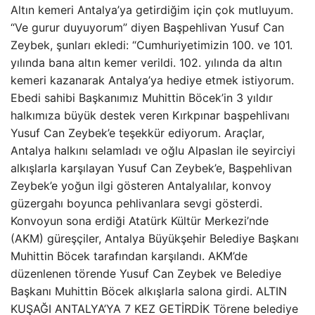
Altın kemeri Antalya’ya getirdiğim için çok mutluyum.
“Ve gurur duyuyorum” diyen Başpehlivan Yusuf Can
Zeybek, şunları ekledi: “Cumhuriyetimizin 100. ve 101.
yılında bana altın kemer verildi. 102. yılında da altın
kemeri kazanarak Antalya’ya hediye etmek istiyorum.
Ebedi sahibi Başkanımız Muhittin Böcek’in 3 yıldır
halkımıza büyük destek veren Kırkpınar başpehlivanı
Yusuf Can Zeybek’e teşekkür ediyorum. Araçlar,
Antalya halkını selamladı ve oğlu Alpaslan ile seyirciyi
alkışlarla karşılayan Yusuf Can Zeybek’e, Başpehlivan
Zeybek’e yoğun ilgi gösteren Antalyalılar, konvoy
güzergahı boyunca pehlivanlara sevgi gösterdi.
Konvoyun sona erdiği Atatürk Kültür Merkezi’nde
(AKM) güreşçiler, Antalya Büyükşehir Belediye Başkanı
Muhittin Böcek tarafından karşılandı. AKM’de
düzenlenen törende Yusuf Can Zeybek ve Belediye
Başkanı Muhittin Böcek alkışlarla salona girdi. ALTIN ​​
KUŞAĞI ANTALYA’YA 7 KEZ GETİRDİK Törene belediye