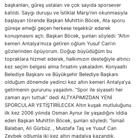
başkanları, güreş ustaları ve çok sayıda sporsever
katıldı. Saygı duruşu ve İstiklal Marşı’nın okunmasıyla
başlayan törende Başkan Muhittin Böcek, Ata sporu
güreşe emeği geçen herkese teşekkür ederek
konuşmasını açtı. Başkan Böcek, şunları söyledi: “Altın
kemeri Antalya’mıza getiren oğlum Yusuf Can’ın
gözlerinden öpüyorum. Doğup büyüdüğüm bu
topraklara hizmet ederek, halkımızın desteğiyle altıncı
kez seçim belgesi alma fırsatını yakaladım. Konyaaltı
Belediye Başkanı ve Büyükşehir Belediye Başkanı
olduğum dönemde yedinci kez altın kemeri Antalya’ya
getirmenin gururunu yaşadım. “Spor ile siyaseti her
zaman ayrı tuttuk” dedi ALTYAPIMIZDAN YENİ
SPORCULAR YETİŞTİRİLECEK Altın kuşak mutluluğunu
ilk kez 2006 yılında Osman Aynur ile yaşadığını iddia
eden Başkan Muhittin Böcek, şunları söyledi: “İsmail
Balaban, Ali Gürbüz. , Mustafa Taş ve Yusuf Can
Zeybek oğlumla iki kez altın madalya kazandık.