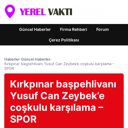
Güncel Haberler
Firma Rehberi
Forum
Çerez Politikası
Haberler
›
Güncel Haberler
›
Kırkpınar başpehlivanı Yusuf Can Zeybek’e coşkulu karşılama –
SPOR
Kırkpınar başpehlivanı
Yusuf Can Zeybek’e
coşkulu karşılama –
SPOR