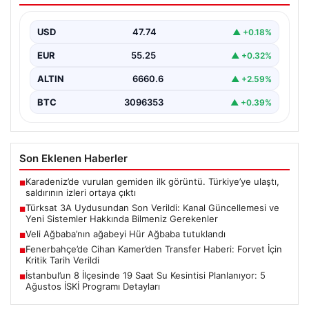
Hakkında Bilmeniz Gerekenler
USD
47.74
▲ +0.18%
Türksat 3A uydusu, uzun yıllardır ülke radyo ve
televizyon yayıncılığında kritik bir rol oynayan…
EUR
55.25
▲ +0.32%
ALTIN
6660.6
▲ +2.59%
BTC
3096353
▲ +0.39%
Son Eklenen Haberler
Karadeniz’de vurulan gemiden ilk görüntü. Türkiye’ye ulaştı,
■
saldırının izleri ortaya çıktı
Türksat 3A Uydusundan Son Verildi: Kanal Güncellemesi ve
■
Yeni Sistemler Hakkında Bilmeniz Gerekenler
Veli Ağbaba’nın ağabeyi Hür Ağbaba tutuklandı
■
Fenerbahçe’de Cihan Kamer’den Transfer Haberi: Forvet İçin
■
Kritik Tarih Verildi
İstanbul’un 8 İlçesinde 19 Saat Su Kesintisi Planlanıyor: 5
■
Ağustos İSKİ Programı Detayları