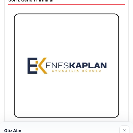
×
Enes Kaplan Avukatlık Bürosu
Göz Atın