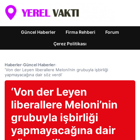
Güncel Haberler
Firma Rehberi
Forum
Çerez Politikası
Haberler
›
Güncel Haberler
›
‘Von der Leyen liberallere Meloni’nin grubuyla işbirliği
yapmayacağına dair söz verdi’
‘Von der Leyen
liberallere Meloni’nin
grubuyla işbirliği
yapmayacağına dair