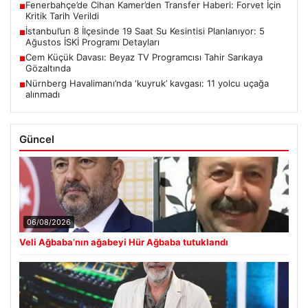
Fenerbahçe’de Cihan Kamer’den Transfer Haberi: Forvet İçin
■
Kritik Tarih Verildi
İstanbul’un 8 İlçesinde 19 Saat Su Kesintisi Planlanıyor: 5
■
Ağustos İSKİ Programı Detayları
Cem Küçük Davası: Beyaz TV Programcısı Tahir Sarıkaya
■
Gözaltında
Nürnberg Havalimanı’nda ‘kuyruk’ kavgası: 11 yolcu uçağa
■
alınmadı
Güncel
06/08/2026
Veli Ağbaba’nın ağabeyi Hür Ağbaba tutuklandı