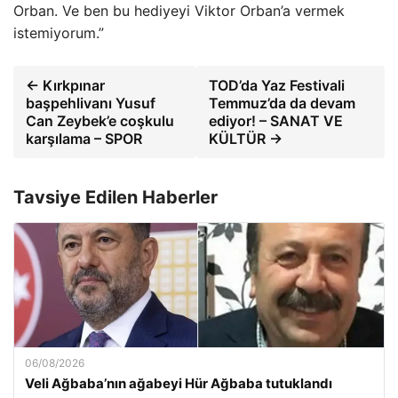
Orban. Ve ben bu hediyeyi Viktor Orban’a vermek
istemiyorum.”
← Kırkpınar
TOD’da Yaz Festivali
başpehlivanı Yusuf
Temmuz’da da devam
Can Zeybek’e coşkulu
ediyor! – SANAT VE
karşılama – SPOR
KÜLTÜR →
Tavsiye Edilen Haberler
06/08/2026
Veli Ağbaba’nın ağabeyi Hür Ağbaba tutuklandı