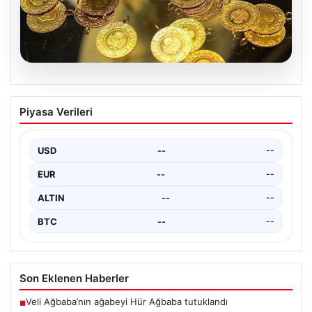
02.08.2026
7 Nisan 2026 Güncel Altın Fiyatları ve
Piyasa Verileri
Piyasa Analizi
Altın piyasası, uluslararası jeopolitik gelişmeler ve
bölgesel gerilimler nedeniyle dalgalı seyrini sürdürüyor.
USD
--
--
ABD, İsrail…
EUR
--
--
ALTIN
--
--
BTC
--
--
Son Eklenen Haberler
Veli Ağbaba’nın ağabeyi Hür Ağbaba tutuklandı
■