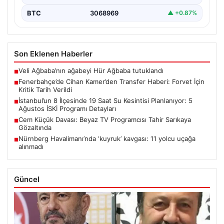
BTC
3068969
▲ +0.87%
Son Eklenen Haberler
Veli Ağbaba’nın ağabeyi Hür Ağbaba tutuklandı
■
Fenerbahçe’de Cihan Kamer’den Transfer Haberi: Forvet İçin
■
Kritik Tarih Verildi
İstanbul’un 8 İlçesinde 19 Saat Su Kesintisi Planlanıyor: 5
■
Ağustos İSKİ Programı Detayları
Cem Küçük Davası: Beyaz TV Programcısı Tahir Sarıkaya
■
Gözaltında
Nürnberg Havalimanı’nda ‘kuyruk’ kavgası: 11 yolcu uçağa
■
alınmadı
Güncel