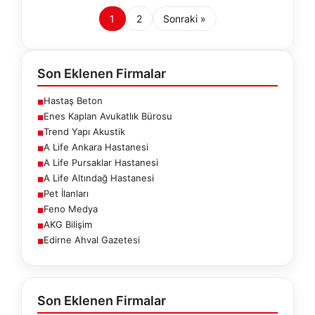
1
2
Sonraki »
Son Eklenen Firmalar
Hastaş Beton
■
Enes Kaplan Avukatlık Bürosu
■
Trend Yapı Akustik
■
A Life Ankara Hastanesi
■
A Life Pursaklar Hastanesi
■
A Life Altındağ Hastanesi
■
Pet İlanları
■
Feno Medya
■
AKG Bilişim
■
Edirne Ahval Gazetesi
■
Son Eklenen Firmalar