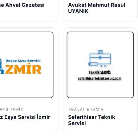
ne Ahval Gazetesi
Avukat Mahmut Rasul
UYANIK
AT & TAMIR
TADILAT & TAMIR
z Eşya Servisi İzmir
Seferihisar Teknik
Servisi