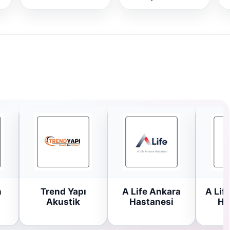
n
Trend Yapı
A Life Ankara
A Lif
Akustik
Hastanesi
Ha