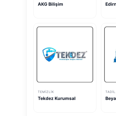
AKG Bilişim
Edir
TEMIZLIK
TADIL
Tekdez Kurumsal
Beya