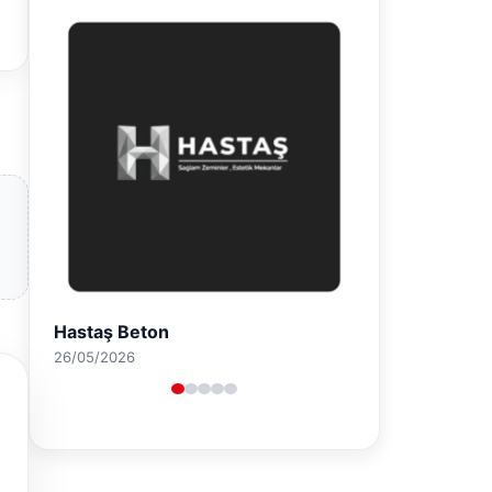
Enes Kaplan Avukatlık Bürosu
28/04/2026