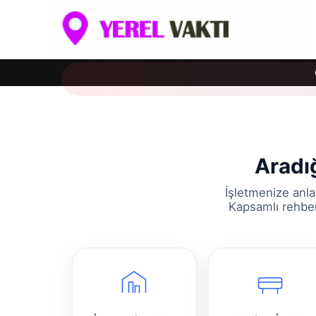
Aradığ
İşletmenize anla
Kapsamlı rehber 