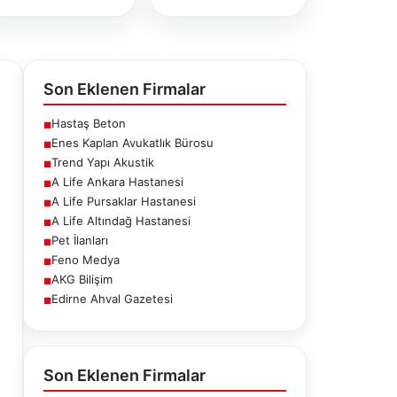
Son Eklenen Firmalar
Hastaş Beton
■
Enes Kaplan Avukatlık Bürosu
■
Trend Yapı Akustik
■
A Life Ankara Hastanesi
■
A Life Pursaklar Hastanesi
■
A Life Altındağ Hastanesi
■
Pet İlanları
■
Feno Medya
■
AKG Bilişim
■
Edirne Ahval Gazetesi
■
e Pursaklar
A Life Altındağ
Pet İlanları
stanesi
Hastanesi
Son Eklenen Firmalar