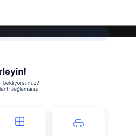
ı
rleyin!
ti bekliyorsunuz?
ğlantı sağlamanız