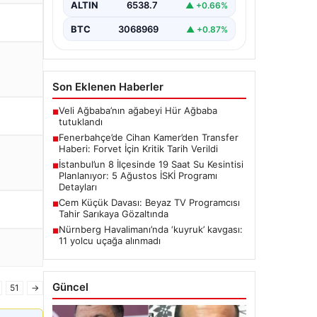
ALTIN
6538.7
▲ +0.66%
çalışmaları kapsamında…
BTC
3068969
▲ +0.87%
Son Eklenen Haberler
Veli Ağbaba’nın ağabeyi Hür Ağbaba
■
tutuklandı
Fenerbahçe’de Cihan Kamer’den Transfer
■
Haberi: Forvet İçin Kritik Tarih Verildi
İstanbul’un 8 İlçesinde 19 Saat Su Kesintisi
■
Planlanıyor: 5 Ağustos İSKİ Programı
Detayları
Cem Küçük Davası: Beyaz TV Programcısı
■
Tahir Sarıkaya Gözaltında
Nürnberg Havalimanı’nda ‘kuyruk’ kavgası:
■
11 yolcu uçağa alınmadı
Güncel
51
→