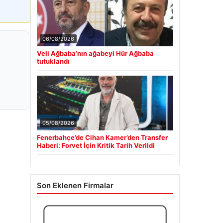
06/08/2026
Veli Ağbaba’nın ağabeyi Hür Ağbaba
tutuklandı
05/08/2026
Fenerbahçe’de Cihan Kamer’den Transfer
Haberi: Forvet İçin Kritik Tarih Verildi
Son Eklenen Firmalar