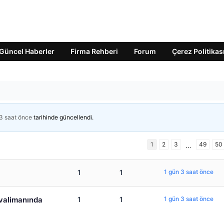
Güncel Haberler
Firma Rehberi
Forum
Çerez Politikas
3 saat önce
tarihinde güncellendi.
1
2
3
49
50
…
1
1
1 gün 3 saat önce
avalimanında
1
1
1 gün 3 saat önce