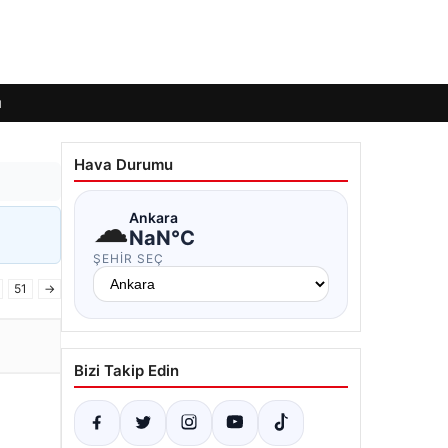
ı
Hava Durumu
☁
Ankara
NaN°C
ŞEHIR SEÇ
51
→
Bizi Takip Edin