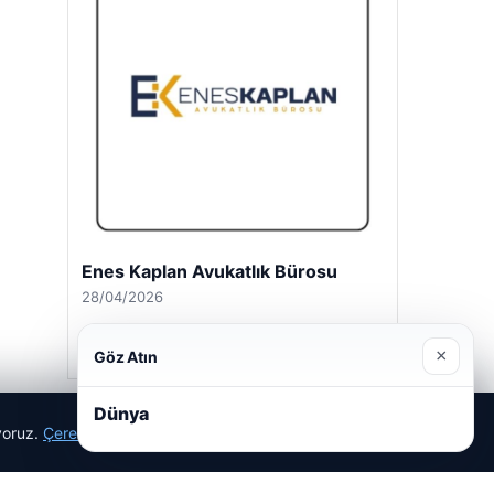
Enes Kaplan Avukatlık Bürosu
28/04/2026
×
Göz Atın
Dünya
ıyoruz.
Çerez Politikamız
Reddet
Kabul Et