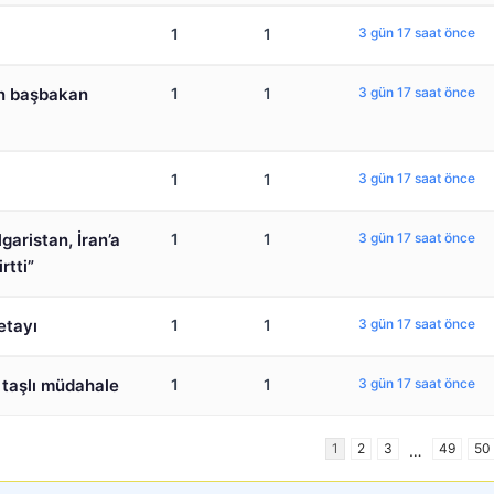
1
1
3 gün 17 saat önce
en başbakan
1
1
3 gün 17 saat önce
1
1
3 gün 17 saat önce
garistan, İran’a
1
1
3 gün 17 saat önce
rtti”
etayı
1
1
3 gün 17 saat önce
 taşlı müdahale
1
1
3 gün 17 saat önce
1
2
3
49
50
…