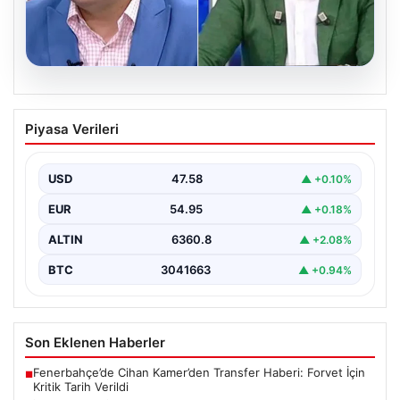
04.08.2026
Cem Küçük Davası: Beyaz TV
Piyasa Verileri
Programcısı Tahir Sarıkaya Gözaltında
Son dönemde kamuoyunun gündeminde yer alan Cem
Küçük soruşturması kapsamında, medya sektöründe
USD
47.58
▲ +0.10%
tanınan isimlerden…
EUR
54.95
▲ +0.18%
ALTIN
6360.8
▲ +2.08%
BTC
3041663
▲ +0.94%
Son Eklenen Haberler
Fenerbahçe’de Cihan Kamer’den Transfer Haberi: Forvet İçin
■
Kritik Tarih Verildi