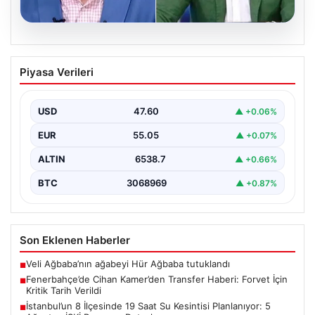
04.08.2026
Cem Küçük Davası: Beyaz TV
Piyasa Verileri
Programcısı Tahir Sarıkaya Gözaltında
Son dönemde kamuoyunun gündeminde yer alan Cem
Küçük soruşturması kapsamında, medya sektöründe
USD
47.60
▲ +0.06%
tanınan isimlerden…
EUR
55.05
▲ +0.07%
ALTIN
6538.7
▲ +0.66%
BTC
3068969
▲ +0.87%
Son Eklenen Haberler
Veli Ağbaba’nın ağabeyi Hür Ağbaba tutuklandı
■
Fenerbahçe’de Cihan Kamer’den Transfer Haberi: Forvet İçin
■
Kritik Tarih Verildi
İstanbul’un 8 İlçesinde 19 Saat Su Kesintisi Planlanıyor: 5
■