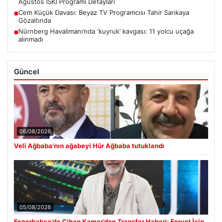
Ağustos İSKİ Programı Detayları
Cem Küçük Davası: Beyaz TV Programcısı Tahir Sarıkaya
■
Gözaltında
Nürnberg Havalimanı’nda ‘kuyruk’ kavgası: 11 yolcu uçağa
■
alınmadı
Güncel
06/08/2026
Veli Ağbaba’nın ağabeyi Hür Ağbaba tutuklandı
05/08/2026
Fenerbahçe’de Cihan Kamer’den Transfer Haberi: Forvet İçin