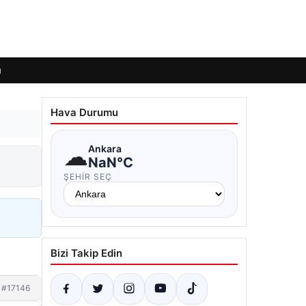
ı
Hava Durumu
☁
Ankara
NaN°C
ŞEHIR SEÇ
Bizi Takip Edin
#17146