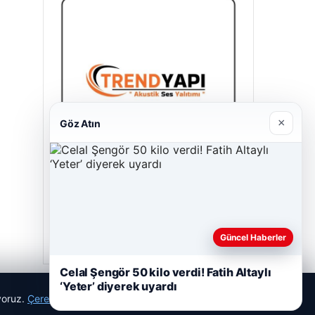
×
Göz Atın
Trend Yapı Akustik
18/04/2026
Güncel Haberler
Celal Şengör 50 kilo verdi! Fatih Altaylı
‘Yeter’ diyerek uyardı
ıyoruz.
Çerez Politikamız
Reddet
Kabul Et