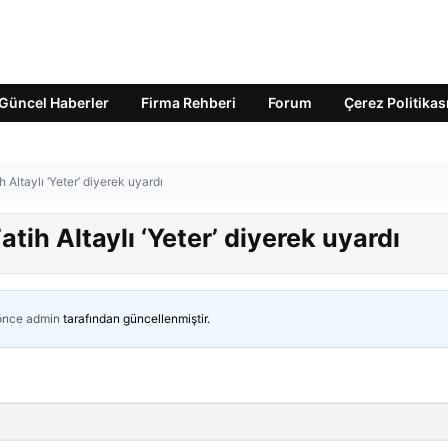
Güncel Haberler
Firma Rehberi
Forum
Çerez Politikas
h Altaylı ‘Yeter’ diyerek uyardı
atih Altaylı ‘Yeter’ diyerek uyardı
 önce
admin
tarafından güncellenmiştir.