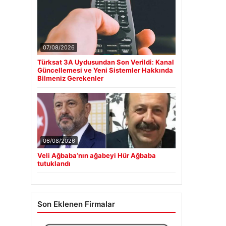
07/08/2026
Türksat 3A Uydusundan Son Verildi: Kanal
Güncellemesi ve Yeni Sistemler Hakkında
Bilmeniz Gerekenler
06/08/2026
Veli Ağbaba’nın ağabeyi Hür Ağbaba
tutuklandı
Son Eklenen Firmalar