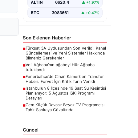
ALTIN
6620.4
▲ +1.97%
çalışmaları kapsamında…
BTC
3083661
▲ +0.47%
Son Eklenen Haberler
Türksat 3A Uydusundan Son Verildi: Kanal
■
Güncellemesi ve Yeni Sistemler Hakkında
Bilmeniz Gerekenler
Veli Ağbaba’nın ağabeyi Hür Ağbaba
■
tutuklandı
Fenerbahçe’de Cihan Kamer’den Transfer
■
Haberi: Forvet İçin Kritik Tarih Verildi
İstanbul’un 8 İlçesinde 19 Saat Su Kesintisi
■
Planlanıyor: 5 Ağustos İSKİ Programı
Detayları
Cem Küçük Davası: Beyaz TV Programcısı
■
Tahir Sarıkaya Gözaltında
Güncel