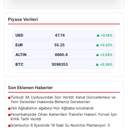
06.08.2026
Veli Ağbaba’nın ağabeyi Hür Ağbaba
Piyasa Verileri
tutuklandı
USD
47.74
▲ +0.18%
EUR
55.25
▲ +0.32%
ALTIN
6660.6
▲ +2.59%
BTC
3096353
▲ +0.39%
Son Eklenen Haberler
Türksat 3A Uydusundan Son Verildi: Kanal Güncellemesi ve
■
Yeni Sistemler Hakkında Bilmeniz Gerekenler
Veli Ağbaba’nın ağabeyi Hür Ağbaba tutuklandı
■
Fenerbahçe’de Cihan Kamer’den Transfer Haberi: Forvet İçin
■
Kritik Tarih Verildi
İstanbul’un 8 İlçesinde 19 Saat Su Kesintisi Planlanıyor: 5
■