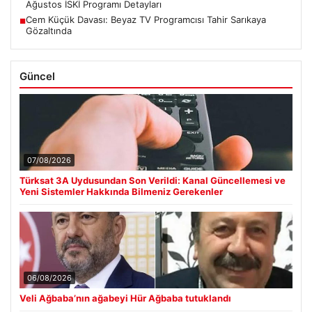
Ağustos İSKİ Programı Detayları
Cem Küçük Davası: Beyaz TV Programcısı Tahir Sarıkaya
■
Gözaltında
Güncel
07/08/2026
Türksat 3A Uydusundan Son Verildi: Kanal Güncellemesi ve
Yeni Sistemler Hakkında Bilmeniz Gerekenler
06/08/2026
Veli Ağbaba’nın ağabeyi Hür Ağbaba tutuklandı