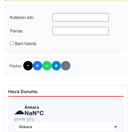
Kullanıcı adı:
Parola:
Beni hatırla
Paylaş:
Hava Durumu
☁
Ankara
NaN°C
ŞEHIR SEÇ