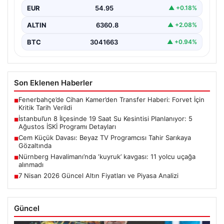
ALTIN
6360.8
▲ +2.08%
BTC
3041663
▲ +0.94%
Son Eklenen Haberler
Fenerbahçe’de Cihan Kamer’den Transfer Haberi: Forvet İçin
■
Kritik Tarih Verildi
İstanbul’un 8 İlçesinde 19 Saat Su Kesintisi Planlanıyor: 5
■
Ağustos İSKİ Programı Detayları
Cem Küçük Davası: Beyaz TV Programcısı Tahir Sarıkaya
■
Gözaltında
Nürnberg Havalimanı’nda ‘kuyruk’ kavgası: 11 yolcu uçağa
■
alınmadı
7 Nisan 2026 Güncel Altın Fiyatları ve Piyasa Analizi
■
Güncel