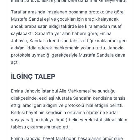
Emina Jahovic eski eşini bir kere daha mahkemeye verdi.
Taraflar arasında imzalanan boşanma protokolüne göre
Mustafa Sandal eşi ve çocukları için araç kiralayacak
ancak araba satın aldığı taktirde ise kiralamadan muaf
sayılacaktı. Sabah’ta yer alan habere göre; Emina
Jahovic, Sandal’ın kendisine tahsis ettiği kiralık aracı geri
aldığını iddia ederek mahkemenin yolunu tuttu. Jahovic,
protokole uymadığı gerekçesiyle Mustafa Sandal’a dava
açtı.
İLGİNÇ TALEP
Emina Jahovic İstanbul Aile Mahkemesi’ne sunduğu
dilekçesinde, eski eşi Mustafa Sandal’ın kendisine tahsis
ettiği aracı geri aldığını ve protokolü ihlal ettiğini belirtti.
Bilirkişi heyetinin kendisinin ortalama olarak ne kadar
yaşayacağını (bakiye ömür) belirleyerek istatistiksel ölüm
tablosu çıkarmasını talep etti.
Emina Jahovic, heyet tarafından hesaplanan ömür süre