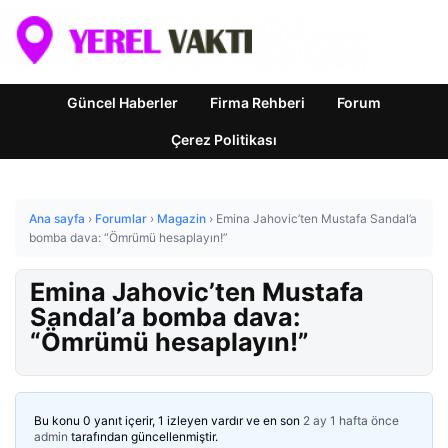
Güncel Haberler
Firma Rehberi
Forum
Çerez Politikası
Ana sayfa
›
Forumlar
›
Magazin
›
Emina Jahovic’ten Mustafa Sandal’a
bomba dava: “Ömrümü hesaplayın!”
Emina Jahovic’ten Mustafa
Sandal’a bomba dava:
“Ömrümü hesaplayın!”
Bu konu 0 yanıt içerir, 1 izleyen vardır ve en son
2 ay 1 hafta önce
admin
tarafından güncellenmiştir.