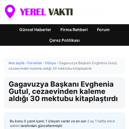
Güncel Haberler
Firma Rehberi
Forum
Çerez Politikası
Ana sayfa
›
Forumlar
›
Dünya
›
Gagavuzya Başkanı Evghenia Gutul,
cezaevinden kaleme aldığı 30 mektubu kitaplaştırdı
Gagavuzya Başkanı Evghenia
Gutul, cezaevinden kaleme
aldığı 30 mektubu kitaplaştırdı
Bu konu 0 yanıt içerir, 1 izleyen vardır ve en son
2 ay 1 hafta önce
admin
tarafından güncellenmiştir.