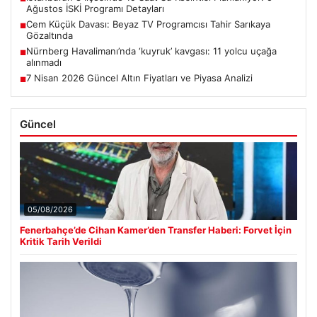
Ağustos İSKİ Programı Detayları
Cem Küçük Davası: Beyaz TV Programcısı Tahir Sarıkaya
■
Gözaltında
Nürnberg Havalimanı’nda ‘kuyruk’ kavgası: 11 yolcu uçağa
■
alınmadı
7 Nisan 2026 Güncel Altın Fiyatları ve Piyasa Analizi
■
Güncel
05/08/2026
Fenerbahçe’de Cihan Kamer’den Transfer Haberi: Forvet İçin
Kritik Tarih Verildi