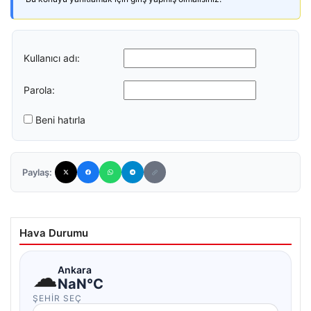
Kullanıcı adı:
Parola:
Beni hatırla
Paylaş:
Hava Durumu
☁
Ankara
NaN°C
ŞEHIR SEÇ