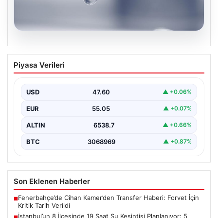
05.08.2026
İstanbul’un 8 İlçesinde 19 Saat Su
Piyasa Verileri
Kesintisi Planlanıyor: 5 Ağustos İSKİ
Programı Detayları
USD
47.60
▲ +0.06%
İstanbul Su ve Kanalizasyon İdaresi (İSKİ), önümüzdeki
günlerde planlanan bakım ve onarım çalışmaları
EUR
55.05
▲ +0.07%
kapsamında…
ALTIN
6538.7
▲ +0.66%
BTC
3068969
▲ +0.87%
Son Eklenen Haberler
Fenerbahçe’de Cihan Kamer’den Transfer Haberi: Forvet İçin
■
Kritik Tarih Verildi
İstanbul’un 8 İlçesinde 19 Saat Su Kesintisi Planlanıyor: 5
■