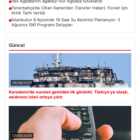
Veli Ağbaba’nın ağabeyi Hür Ağbaba tutuklandı
■
Fenerbahçe’de Cihan Kamer’den Transfer Haberi: Forvet İçin
■
Kritik Tarih Verildi
İstanbul’un 8 İlçesinde 19 Saat Su Kesintisi Planlanıyor: 5
■
Ağustos İSKİ Programı Detayları
Güncel
08/08/2026
Karadeniz’de vurulan gemiden ilk görüntü. Türkiye’ye ulaştı,
saldırının izleri ortaya çıktı
07/08/2026