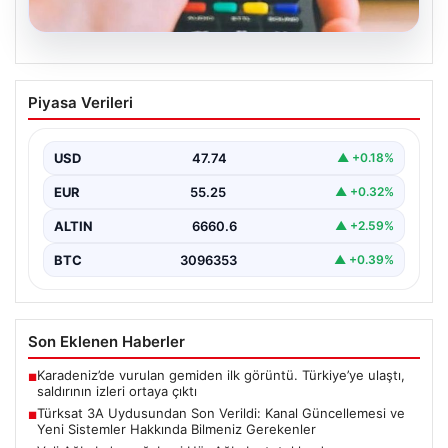
07.08.2026
Türksat 3A Uydusundan Son Verildi:
Piyasa Verileri
Kanal Güncellemesi ve Yeni Sistemler
Hakkında Bilmeniz Gerekenler
USD
47.74
▲ +0.18%
Türksat 3A uydusu, uzun yıllardır ülke radyo ve
televizyon yayıncılığında kritik bir rol oynayan…
EUR
55.25
▲ +0.32%
ALTIN
6660.6
▲ +2.59%
BTC
3096353
▲ +0.39%
Son Eklenen Haberler
Karadeniz’de vurulan gemiden ilk görüntü. Türkiye’ye ulaştı,
■
saldırının izleri ortaya çıktı
Türksat 3A Uydusundan Son Verildi: Kanal Güncellemesi ve
■
Yeni Sistemler Hakkında Bilmeniz Gerekenler