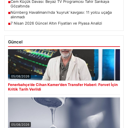
Cem Küçük Davası: Beyaz TV Programcısı Tahir Sarıkaya
■
Gözaltında
Nürnberg Havalimanı’nda ‘kuyruk’ kavgası: 11 yolcu uçağa
■
alınmadı
7 Nisan 2026 Güncel Altın Fiyatları ve Piyasa Analizi
■
Güncel
05/08/2026
Fenerbahçe’de Cihan Kamer’den Transfer Haberi: Forvet İçin
Kritik Tarih Verildi
05/08/2026