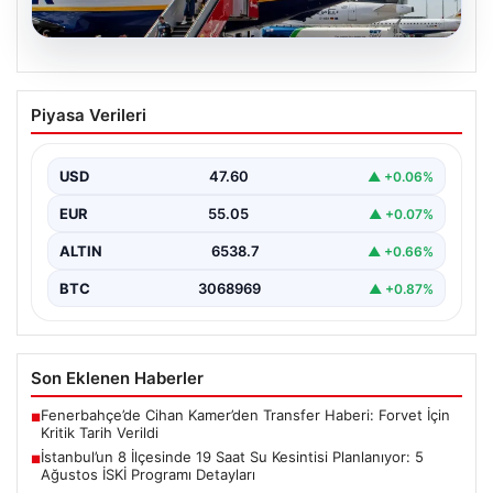
03.08.2026
Nürnberg Havalimanı’nda ‘kuyruk’
Piyasa Verileri
kavgası: 11 yolcu uçağa alınmadı
USD
47.60
▲ +0.06%
EUR
55.05
▲ +0.07%
ALTIN
6538.7
▲ +0.66%
BTC
3068969
▲ +0.87%
Son Eklenen Haberler
Fenerbahçe’de Cihan Kamer’den Transfer Haberi: Forvet İçin
■
Kritik Tarih Verildi
İstanbul’un 8 İlçesinde 19 Saat Su Kesintisi Planlanıyor: 5
■
Ağustos İSKİ Programı Detayları